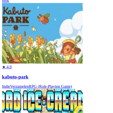
blok
★
4.9
kabuto-park
Indie
Verzamelen
RPG (Role-Playing Game)