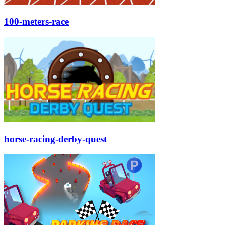
100-meters-race
horse-racing-derby-quest