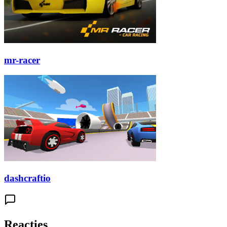
mr-racer
dashcraftio
Reacties