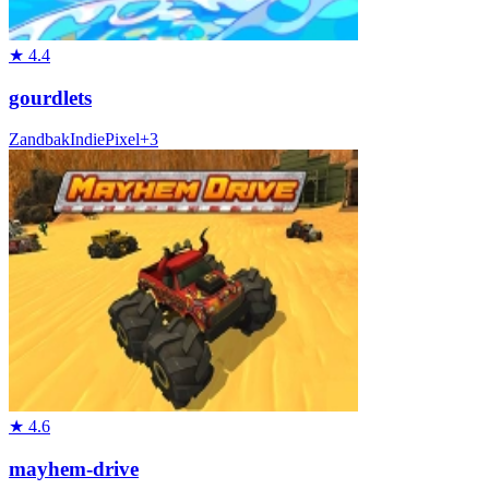
★
4.4
gourdlets
Zandbak
Indie
Pixel
+
3
★
4.6
mayhem-drive