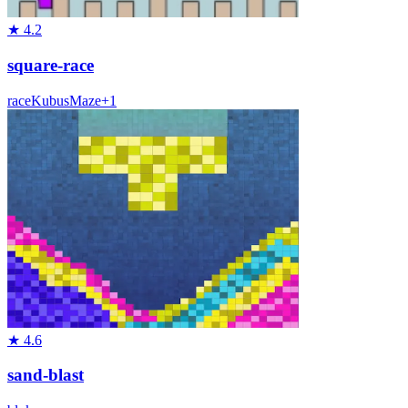
★
4.2
square-race
race
Kubus
Maze
+
1
★
4.6
sand-blast