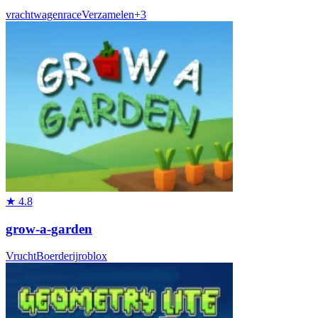
vrachtwagen
race
Verzamelen
+
3
★
4.8
grow-a-garden
Vrucht
Boerderij
roblox