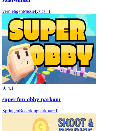
vernietigen
Missie
fysica
+
1
★
4.1
super-fun-obby-parkour
Springen
Beperking
parkour
+
1