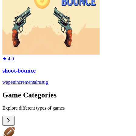
★
4.9
shoot-bounce
wapen
incremental
rustig
Game Categories
Explore different types of games