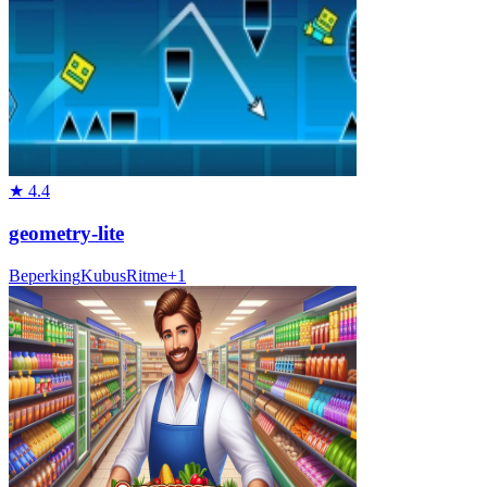
★
4.4
geometry-lite
Beperking
Kubus
Ritme
+
1