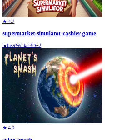
★
4.7
supermarket-simulator-cashier-game
beheer
Winkel
3D
+
2
★
4.9
solar-smash