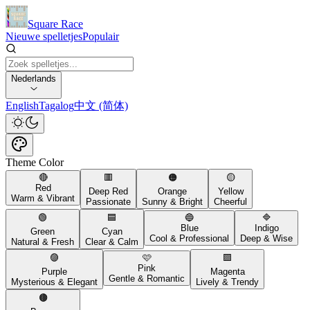
Square Race
Nieuwe spelletjes
Populair
Nederlands
English
Tagalog
中文 (简体)
Theme Color
🔴
🟥
🟠
🟡
Red
Deep Red
Orange
Yellow
Warm & Vibrant
Passionate
Sunny & Bright
Cheerful
🟢
🟦
🔵
🔷
Blue
Indigo
Green
Cyan
Cool & Professional
Deep & Wise
Natural & Fresh
Clear & Calm
🟣
🩷
🟪
Pink
Purple
Magenta
Gentle & Romantic
Mysterious & Elegant
Lively & Trendy
🟤