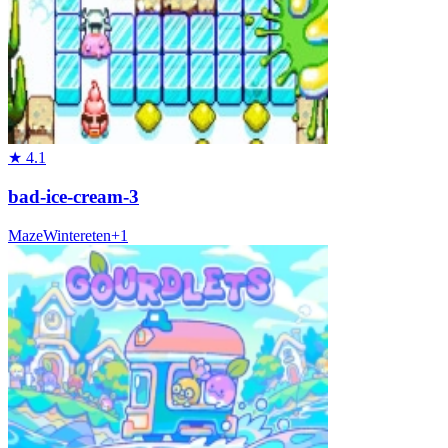
★
4.1
bad-ice-cream-3
Maze
Winter
eten
+
1