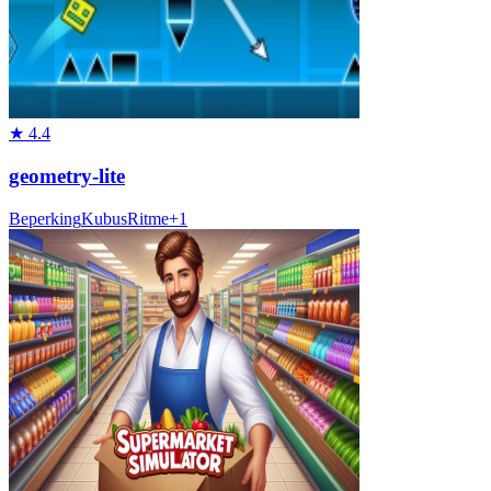
★
4.4
geometry-lite
Beperking
Kubus
Ritme
+
1