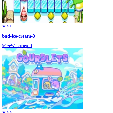
★
4.1
bad-ice-cream-3
Maze
Winter
eten
+
1
★
4.4