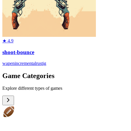
★
4.9
shoot-bounce
wapen
incremental
rustig
Game Categories
Explore different types of games