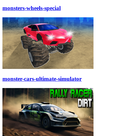
monsters-wheels-special
monster-cars-ultimate-simulator