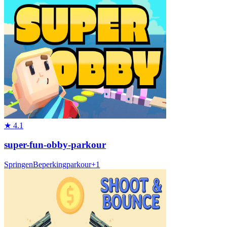
★
4.1
super-fun-obby-parkour
Springen
Beperking
parkour
+
1