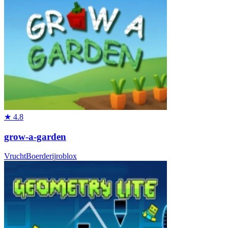
★
4.8
grow-a-garden
Vrucht
Boerderij
roblox