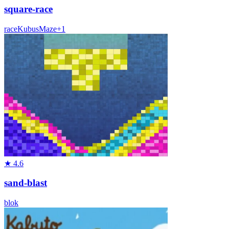
square-race
race
Kubus
Maze
+
1
★
4.6
sand-blast
blok