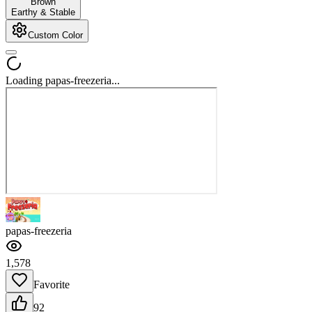
Brown
Earthy & Stable
Custom Color
Loading papas-freezeria...
papas-freezeria
1,578
Favorite
92