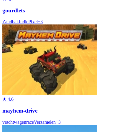
gourdlets
Zandbak
Indie
Pixel
+
3
★
4.6
mayhem-drive
vrachtwagen
race
Verzamelen
+
3