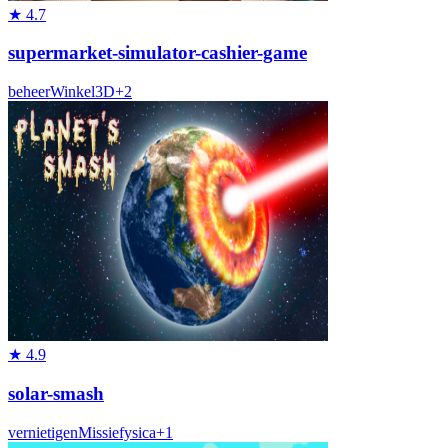
★
4.7
supermarket-simulator-cashier-game
beheer
Winkel
3D
+
2
★
4.9
solar-smash
vernietigen
Missie
fysica
+
1