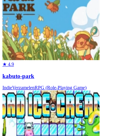
★
4.9
kabuto-park
Indie
Verzamelen
RPG (Role-Playing Game)