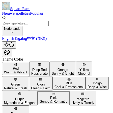
Square Race
Nieuwe spelletjes
Populair
Nederlands
English
Tagalog
中文 (简体)
Theme Color
🔴
🟥
🟠
🟡
Red
Deep Red
Orange
Yellow
Warm & Vibrant
Passionate
Sunny & Bright
Cheerful
🟢
🟦
🔵
🔷
Blue
Indigo
Green
Cyan
Cool & Professional
Deep & Wise
Natural & Fresh
Clear & Calm
🟣
🩷
🟪
Pink
Purple
Magenta
Gentle & Romantic
Mysterious & Elegant
Lively & Trendy
🟤