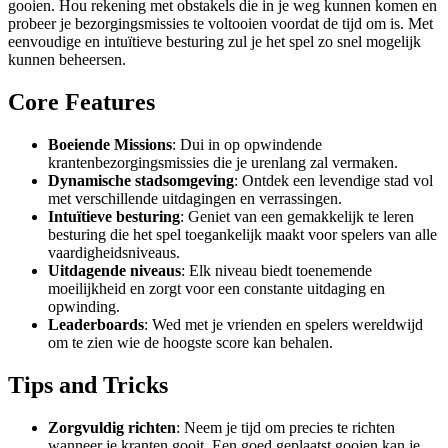
gooien. Hou rekening met obstakels die in je weg kunnen komen en
probeer je bezorgingsmissies te voltooien voordat de tijd om is. Met
eenvoudige en intuïtieve besturing zul je het spel zo snel mogelijk
kunnen beheersen.
Core Features
Boeiende Missions
: Dui in op opwindende
krantenbezorgingsmissies die je urenlang zal vermaken.
Dynamische stadsomgeving
: Ontdek een levendige stad vol
met verschillende uitdagingen en verrassingen.
Intuïtieve besturing
: Geniet van een gemakkelijk te leren
besturing die het spel toegankelijk maakt voor spelers van alle
vaardigheidsniveaus.
Uitdagende niveaus
: Elk niveau biedt toenemende
moeilijkheid en zorgt voor een constante uitdaging en
opwinding.
Leaderboards
: Wed met je vrienden en spelers wereldwijd
om te zien wie de hoogste score kan behalen.
Tips and Tricks
Zorgvuldig richten
: Neem je tijd om precies te richten
wanneer je kranten gooit. Een goed geplaatst gooien kan je