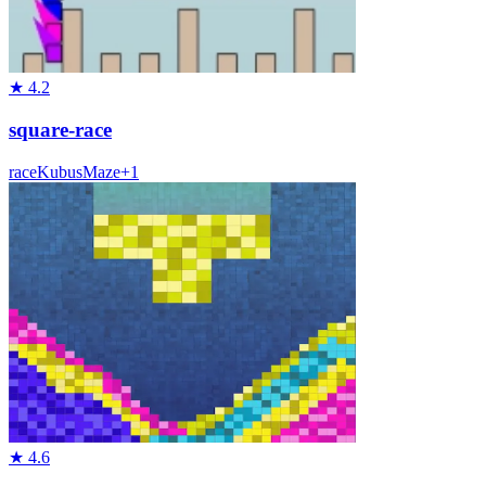
★
4.2
square-race
race
Kubus
Maze
+
1
★
4.6