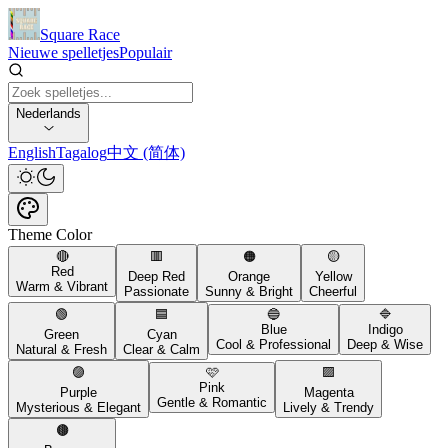
Square Race
Nieuwe spelletjes
Populair
Nederlands
English
Tagalog
中文 (简体)
Theme Color
🔴
🟥
🟠
🟡
Red
Deep Red
Orange
Yellow
Warm & Vibrant
Passionate
Sunny & Bright
Cheerful
🟢
🟦
🔵
🔷
Blue
Indigo
Green
Cyan
Cool & Professional
Deep & Wise
Natural & Fresh
Clear & Calm
🟣
🩷
🟪
Pink
Purple
Magenta
Gentle & Romantic
Mysterious & Elegant
Lively & Trendy
🟤