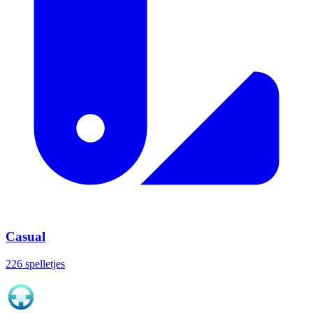
Casual
226 spelletjes