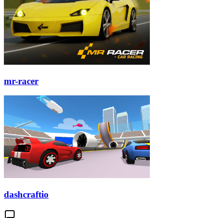
mr-racer
dashcraftio