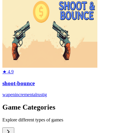
★
4.9
shoot-bounce
wapen
incremental
rustig
Game Categories
Explore different types of games