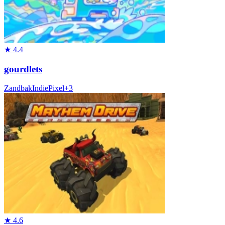
★
4.4
gourdlets
Zandbak
Indie
Pixel
+
3
★
4.6