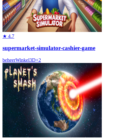
★
4.7
supermarket-simulator-cashier-game
beheer
Winkel
3D
+
2