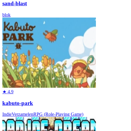
sand-blast
blok
★
4.9
kabuto-park
Indie
Verzamelen
RPG (Role-Playing Game)