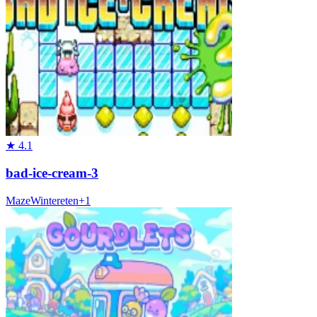
★
4.1
bad-ice-cream-3
Maze
Winter
eten
+
1