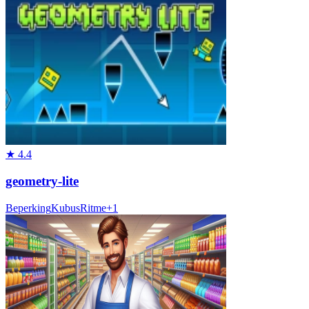
★
4.4
geometry-lite
Beperking
Kubus
Ritme
+
1