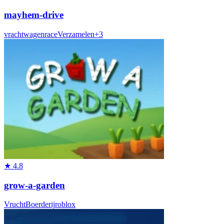
mayhem-drive
vrachtwagen
race
Verzamelen
+
3
★
4.8
grow-a-garden
Vrucht
Boerderij
roblox