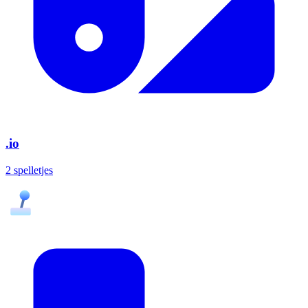
.io
2 spelletjes