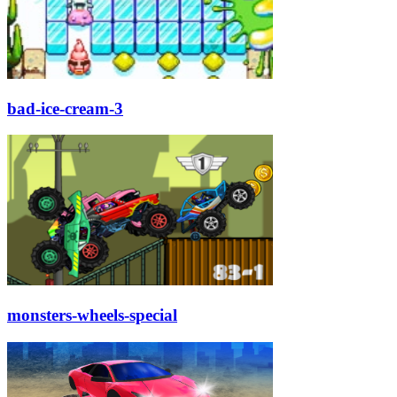
bad-ice-cream-3
monsters-wheels-special