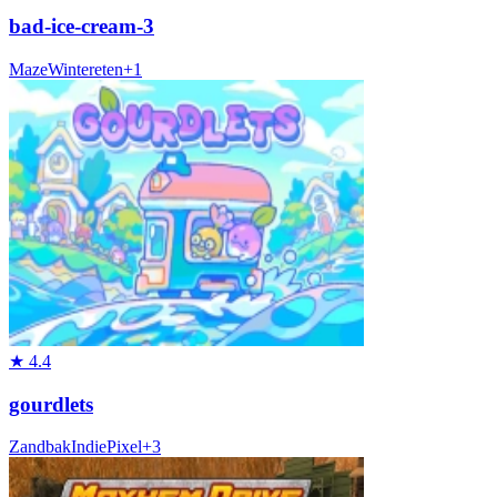
bad-ice-cream-3
Maze
Winter
eten
+
1
★
4.4
gourdlets
Zandbak
Indie
Pixel
+
3