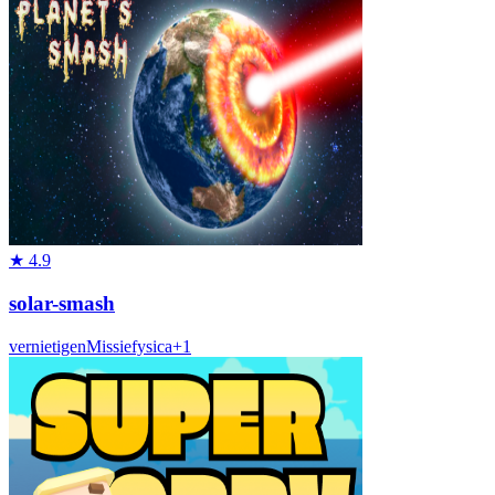
★
4.9
solar-smash
vernietigen
Missie
fysica
+
1