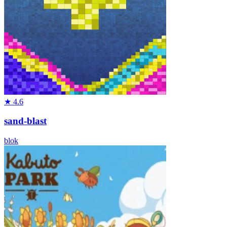
★
4.6
sand-blast
blok