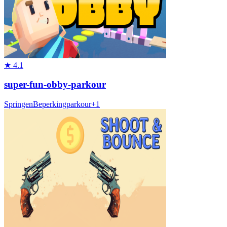
★
4.1
super-fun-obby-parkour
Springen
Beperking
parkour
+
1