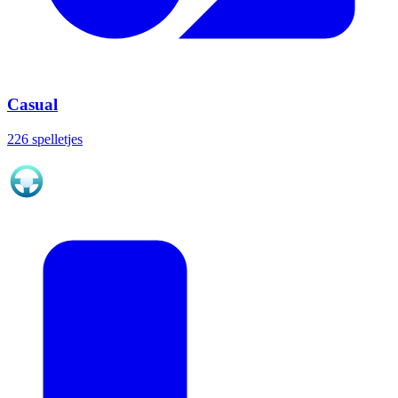
Casual
226 spelletjes