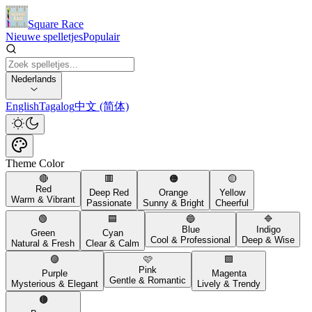
Square Race
Nieuwe spelletjes
Populair
Nederlands
English
Tagalog
中文 (简体)
Theme Color
🔴
🟥
🟠
🟡
Red
Deep Red
Orange
Yellow
Warm & Vibrant
Passionate
Sunny & Bright
Cheerful
🟢
🟦
🔵
🔷
Blue
Indigo
Green
Cyan
Cool & Professional
Deep & Wise
Natural & Fresh
Clear & Calm
🟣
🩷
🟪
Pink
Purple
Magenta
Gentle & Romantic
Mysterious & Elegant
Lively & Trendy
🟤