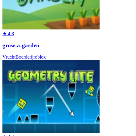
★
4.8
grow-a-garden
Vrucht
Boerderij
roblox