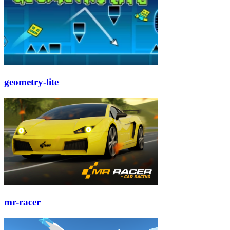
geometry-lite
mr-racer