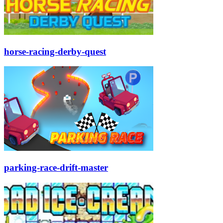
horse-racing-derby-quest
parking-race-drift-master