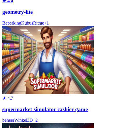
★
4.4
geometry-lite
Beperking
Kubus
Ritme
+
1
★
4.7
supermarket-simulator-cashier-game
beheer
Winkel
3D
+
2