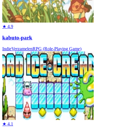
★
4.9
kabuto-park
Indie
Verzamelen
RPG (Role-Playing Game)
★
4.1