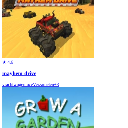
★
4.6
mayhem-drive
vrachtwagen
race
Verzamelen
+
3