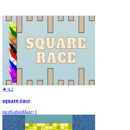
★
4.2
square-race
race
Kubus
Maze
+
1