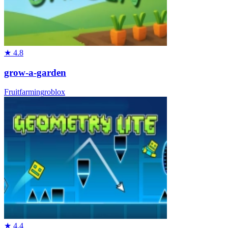
★
4.8
grow-a-garden
Fruit
farming
roblox
★
4.4