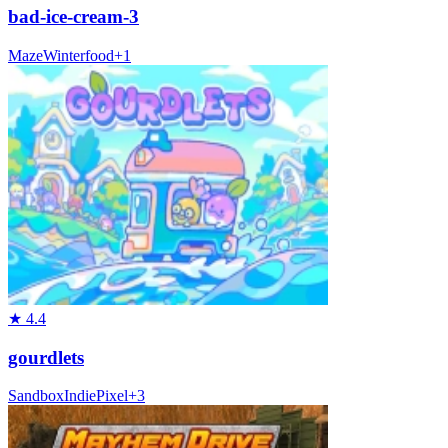
bad-ice-cream-3
Maze
Winter
food
+
1
★
4.4
gourdlets
Sandbox
Indie
Pixel
+
3