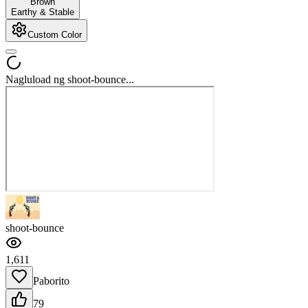
Brown
Earthy & Stable
Custom Color
Nagluload ng shoot-bounce...
shoot-bounce
1,611
Paborito
79