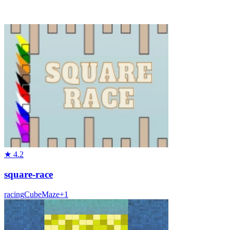
★
4.2
square-race
racing
Cube
Maze
+
1