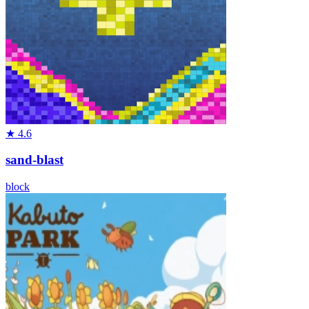
★
4.6
sand-blast
block