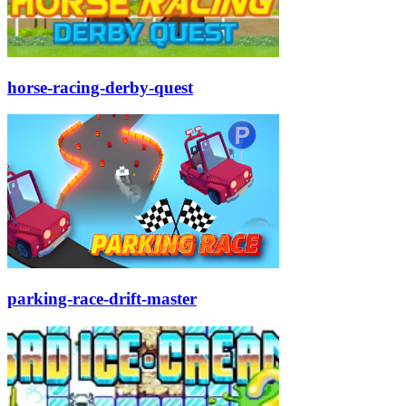
horse-racing-derby-quest
parking-race-drift-master