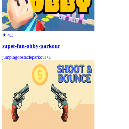
★
4.1
super-fun-obby-parkour
jumping
obstacle
parkour
+
1