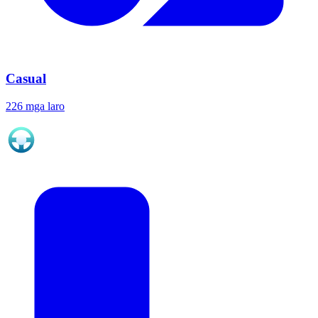
Casual
226 mga laro