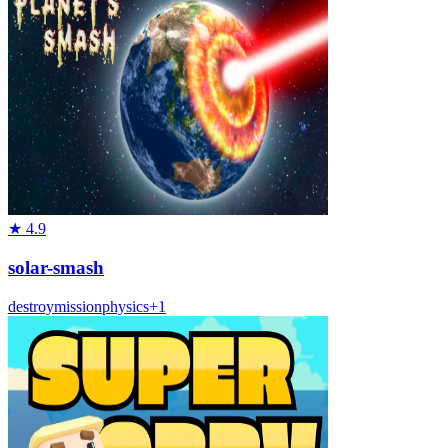
★
4.9
solar-smash
destroy
mission
physics
+
1