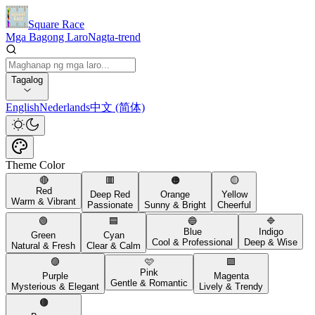
Square Race
Mga Bagong Laro
Nagta-trend
Tagalog
English
Nederlands
中文 (简体)
Theme Color
🔴
🟥
🟠
🟡
Red
Deep Red
Orange
Yellow
Warm & Vibrant
Passionate
Sunny & Bright
Cheerful
🟢
🟦
🔵
🔷
Blue
Indigo
Green
Cyan
Cool & Professional
Deep & Wise
Natural & Fresh
Clear & Calm
🟣
🩷
🟪
Pink
Purple
Magenta
Gentle & Romantic
Mysterious & Elegant
Lively & Trendy
🟤