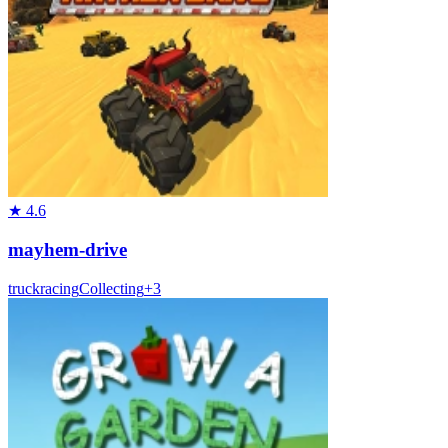
★
4.6
mayhem-drive
truck
racing
Collecting
+
3