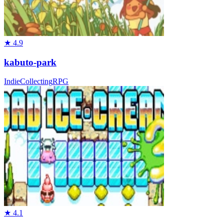
★
4.9
kabuto-park
Indie
Collecting
RPG
★
4.1