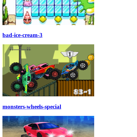
bad-ice-cream-3
monsters-wheels-special