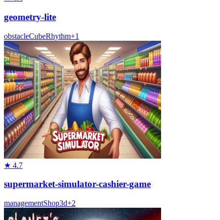
geometry-lite
obstacle
Cube
Rhythm
+
1
★
4.7
supermarket-simulator-cashier-game
management
Shop
3d
+
2