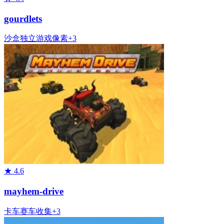
gourdlets
沙盒
独立游戏
像素
+
3
★
4.6
mayhem-drive
卡车
赛车
收集
+
3