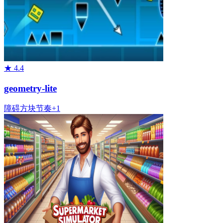
★
4.4
geometry-lite
障碍
方块
节奏
+
1