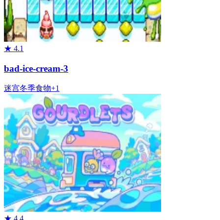
★
4.1
bad-ice-cream-3
迷宫
冬季
食物
+
1
★
4.4