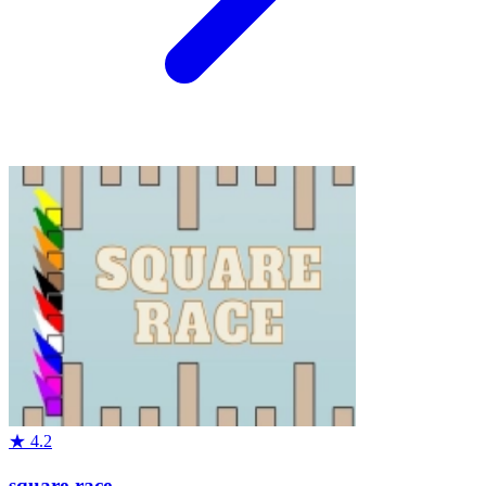
★
4.2
square-race