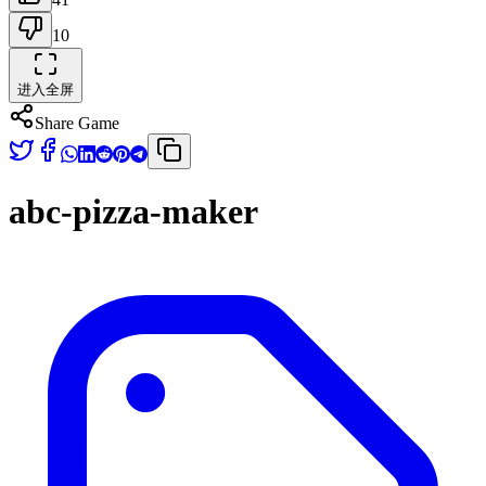
10
进入全屏
Share Game
abc-pizza-maker