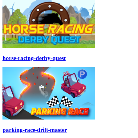
horse-racing-derby-quest
parking-race-drift-master