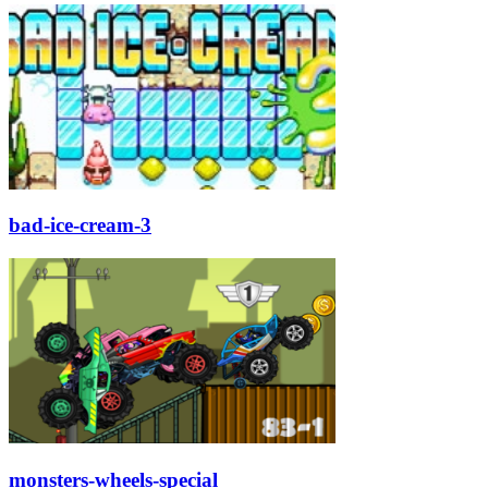
bad-ice-cream-3
monsters-wheels-special