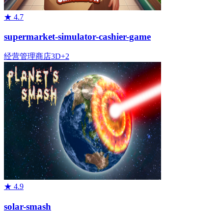
★
4.7
supermarket-simulator-cashier-game
经营管理
商店
3D
+
2
★
4.9
solar-smash