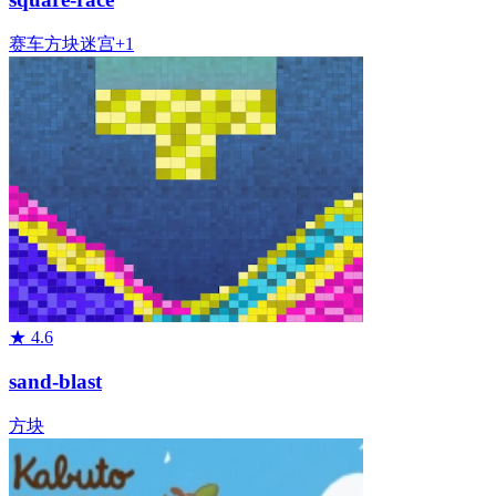
赛车
方块
迷宫
+
1
★
4.6
sand-blast
方块