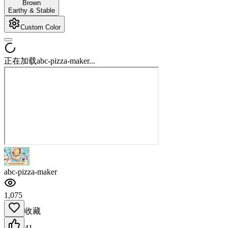
Brown
Earthy & Stable
Custom Color
正在加载abc-pizza-maker...
abc-pizza-maker
1,075
收藏
41