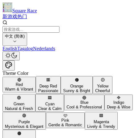
Square Race
新游戏
热门
中文 (简体)
English
Tagalog
Nederlands
Theme Color
🔴
🟥
🟠
🟡
Red
Deep Red
Orange
Yellow
Warm & Vibrant
Passionate
Sunny & Bright
Cheerful
🟢
🟦
🔵
🔷
Blue
Indigo
Green
Cyan
Cool & Professional
Deep & Wise
Natural & Fresh
Clear & Calm
🟣
🩷
🟪
Pink
Purple
Magenta
Gentle & Romantic
Mysterious & Elegant
Lively & Trendy
🟤