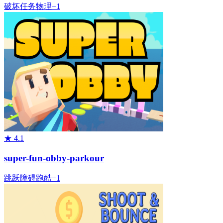
破坏
任务
物理
+
1
★
4.1
super-fun-obby-parkour
跳跃
障碍
跑酷
+
1