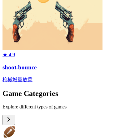
★
4.9
shoot-bounce
枪械
增量
放置
Game Categories
Explore different types of games