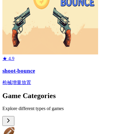
★
4.9
shoot-bounce
枪械
增量
放置
Game Categories
Explore different types of games