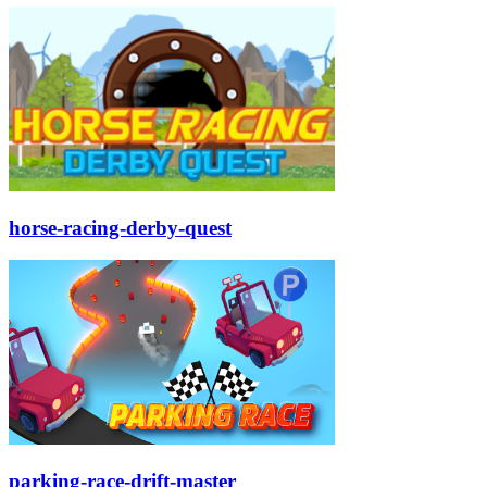
horse-racing-derby-quest
parking-race-drift-master