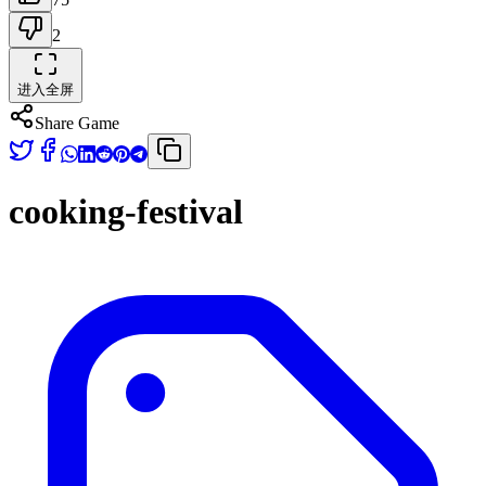
2
进入全屏
Share Game
cooking-festival