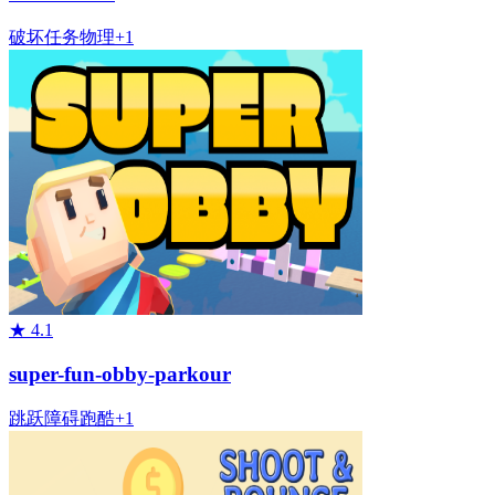
破坏
任务
物理
+
1
★
4.1
super-fun-obby-parkour
跳跃
障碍
跑酷
+
1