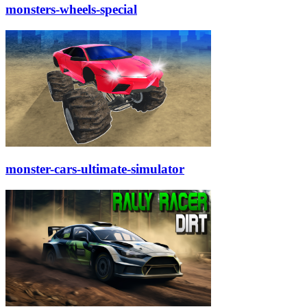
monsters-wheels-special
monster-cars-ultimate-simulator