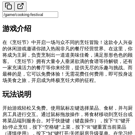
游戏介绍
在《烹饪节》中开启一场与众不同的烹饪冒险！这款令人兴奋
的休闲游戏邀请你踏入热闹非凡的餐厅经营世界。在这里，你
将成为主厨，负责烹制出一道道美味佳肴，满足形形色色的顾
客。《烹饪节》拥有大量令人垂涎欲滴的食谱等待解锁，还有
一家充满活力的餐厅等你来经营，提供无尽的乐趣与挑战。而
最棒的是，它可以免费体验！无需花费任何费用，即可投身这
场美食之旅，开启成为终极烹饪大师的征程。
玩法说明
开始游戏轻松又免费。使用鼠标左键选择菜品、食材，并与厨
房工具进行交互。通过鼠标拖放操作，将食材移动到烹饪台或
将菜品端到服务台。对于快捷键（键盘操作），按下“E”键开
始/停止烹饪，按下“空格键”上菜，按下“R”键重置当前菜品
（谨慎使用），按下“M”键打开/关闭厨房升级菜单。在学习经