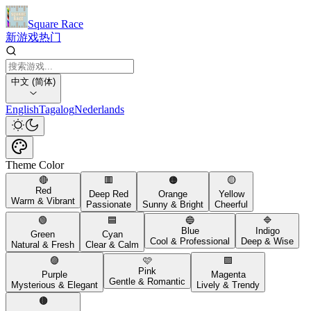
Square Race
新游戏
热门
中文 (简体)
English
Tagalog
Nederlands
Theme Color
🔴
🟥
🟠
🟡
Red
Deep Red
Orange
Yellow
Warm & Vibrant
Passionate
Sunny & Bright
Cheerful
🟢
🟦
🔵
🔷
Blue
Indigo
Green
Cyan
Cool & Professional
Deep & Wise
Natural & Fresh
Clear & Calm
🟣
🩷
🟪
Pink
Purple
Magenta
Gentle & Romantic
Mysterious & Elegant
Lively & Trendy
🟤