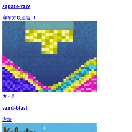
square-race
赛车
方块
迷宫
+
1
★
4.6
sand-blast
方块