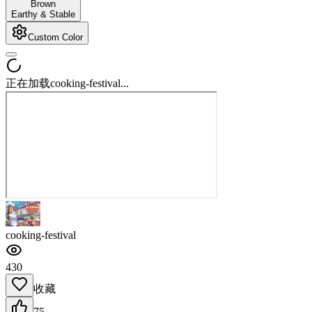
Brown
Earthy & Stable
Custom Color
正在加载cooking-festival...
cooking-festival
430
收藏
75