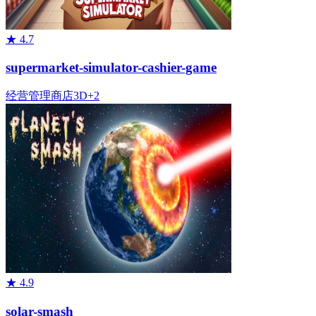
★
4.7
supermarket-simulator-cashier-game
经营管理
商店
3D
+
2
★
4.9
solar-smash