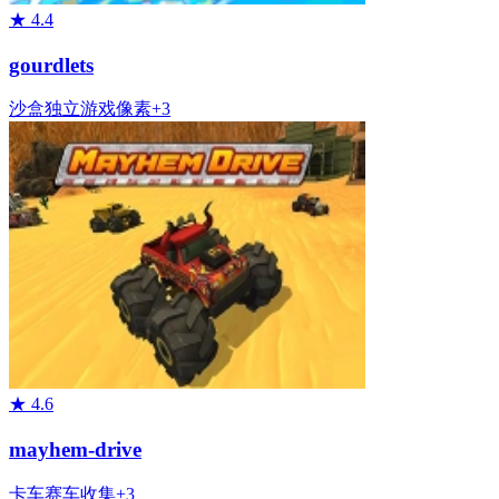
★
4.4
gourdlets
沙盒
独立游戏
像素
+
3
★
4.6
mayhem-drive
卡车
赛车
收集
+
3