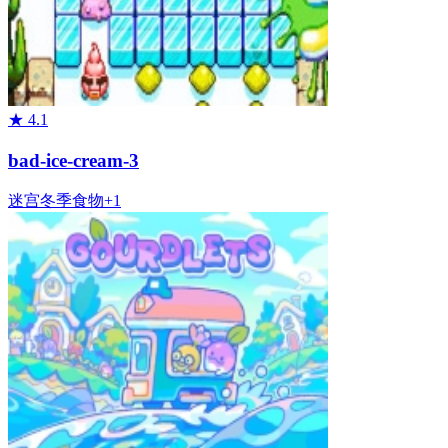
★
4.1
bad-ice-cream-3
迷宫
冬季
食物
+
1