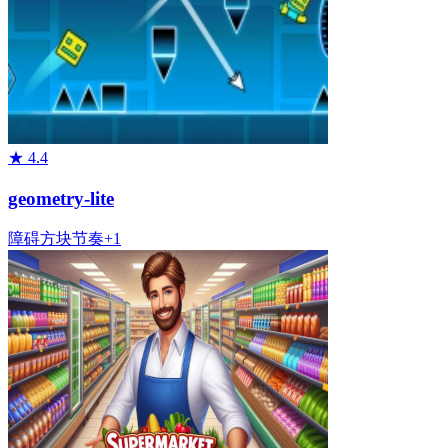
★
4.4
geometry-lite
障碍
方块
节奏
+
1