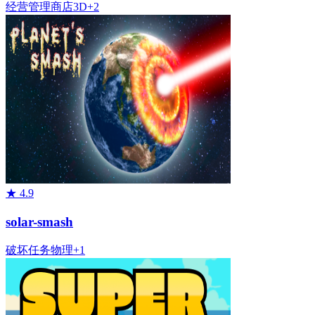
经营管理
商店
3D
+
2
★
4.9
solar-smash
破坏
任务
物理
+
1