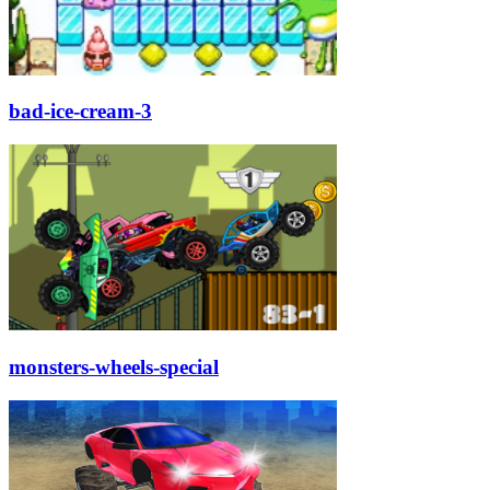
bad-ice-cream-3
monsters-wheels-special