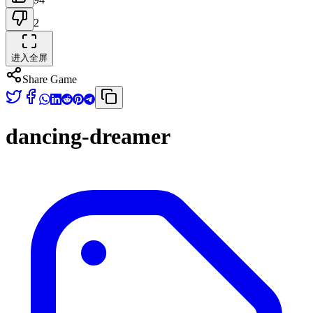
2
进入全屏
Share Game
dancing-dreamer