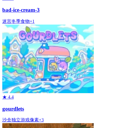
bad-ice-cream-3
迷宫
冬季
食物
+
1
★
4.4
gourdlets
沙盒
独立游戏
像素
+
3