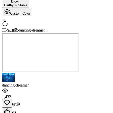
Brown
Earthy & Stable
Custom Color
正在加载dancing-dreamer...
dancing-dreamer
1,432
收藏
94