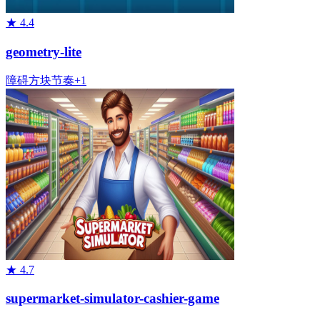
★
4.4
geometry-lite
障碍
方块
节奏
+
1
★
4.7
supermarket-simulator-cashier-game