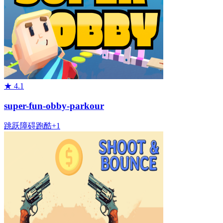
★
4.1
super-fun-obby-parkour
跳跃
障碍
跑酷
+
1