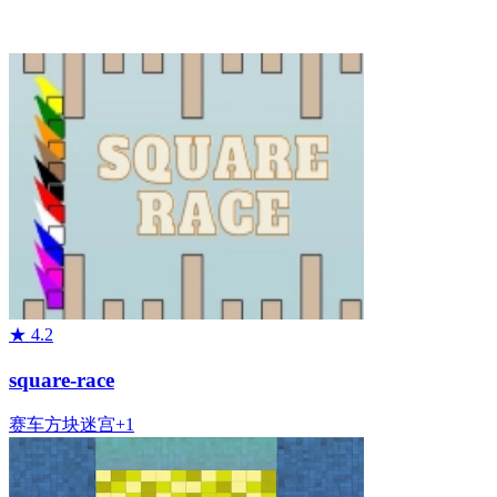
★
4.2
square-race
赛车
方块
迷宫
+
1