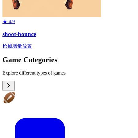
★
4.9
shoot-bounce
枪械
增量
放置
Game Categories
Explore different types of games