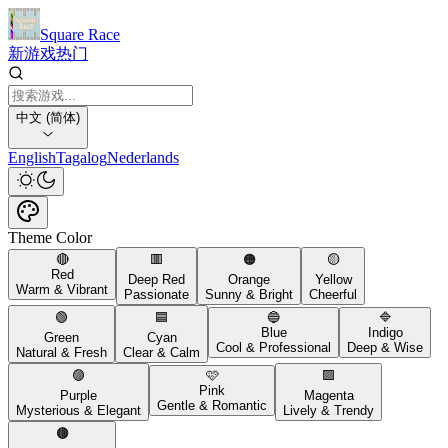
Square Race
新游戏
热门
中文 (简体)
English
Tagalog
Nederlands
Theme Color
🔴
🟥
🟠
🟡
Red
Deep Red
Orange
Yellow
Warm & Vibrant
Passionate
Sunny & Bright
Cheerful
🟢
🟦
🔵
🔷
Blue
Indigo
Green
Cyan
Cool & Professional
Deep & Wise
Natural & Fresh
Clear & Calm
🟣
🩷
🟪
Pink
Purple
Magenta
Gentle & Romantic
Mysterious & Elegant
Lively & Trendy
🟤