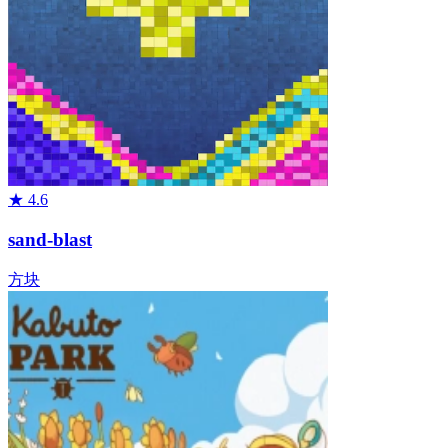
★
4.6
sand-blast
方块