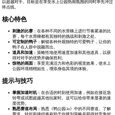
以超越对手。目标是在享受水上公园热闹氛围的同时率先冲过
终点线。
核心特色
刺激的比赛
：在各种不同的水滑梯上进行节奏紧凑的比
赛，每个水滑梯都有其独特的挑战和刺激之处。
可定制的鸭子
：解锁各种外观独特的可爱鸭子，让你的
鸭子在人群中脱颖而出。
道具和加速
：策略性地使用速度加速和其他道具，以获
得对对手的优势并确保胜利。
惊艳的画面
：享受充满活力和色彩的视觉效果，使水上
公园环境栩栩如生，增添身临其境的体验。
提示与技巧
掌握加速时机
：在合适的时刻使用加速，例如在接近急
转弯或试图超越其他玩家时。这可以给你带来显著的速
度优势。
熟悉赛道布局
：熟悉《鸭公园.io》中的不同赛道。了解
弯道、转折和捷径将有助于你规划策略并获得对竞争对