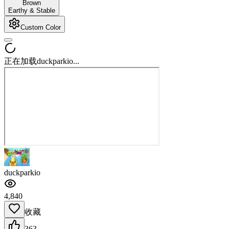
Brown
Earthy & Stable
Custom Color
正在加载duckparkio...
duckparkio
4,840
收藏
363