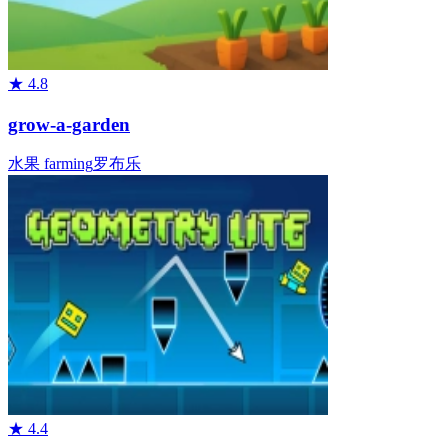
★
4.8
grow-a-garden
水果
farming
罗布乐
★
4.4