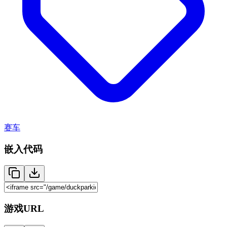
赛车
嵌入代码
游戏URL