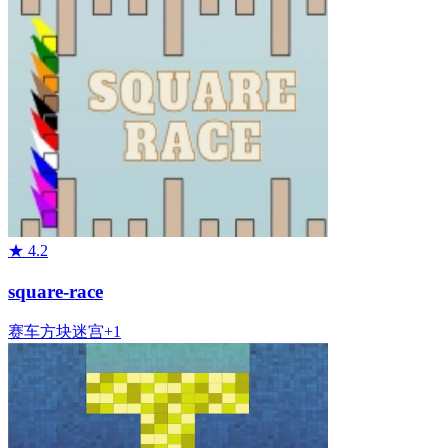
★
4.2
square-race
赛车
方块
迷宫
+
1