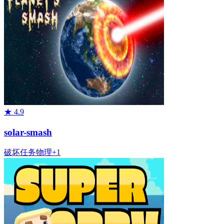
★
4.9
solar-smash
破坏
任务
物理
+
1