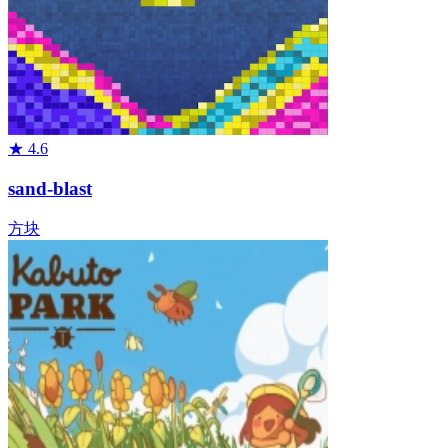
★
4.6
sand-blast
方块