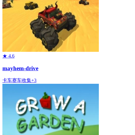
★
4.6
mayhem-drive
卡车
赛车
收集
+
3