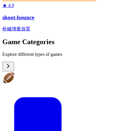
★
4.9
shoot-bounce
枪械
增量
放置
Game Categories
Explore different types of games