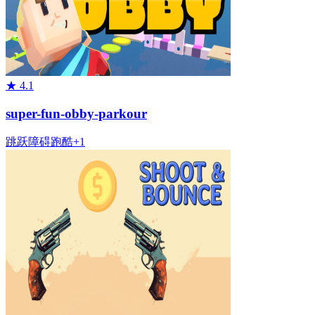
★
4.1
super-fun-obby-parkour
跳跃
障碍
跑酷
+
1