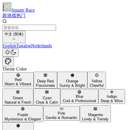
Square Race
新游戏
热门
中文 (简体)
English
Tagalog
Nederlands
Theme Color
🔴
🟥
🟠
🟡
Red
Deep Red
Orange
Yellow
Warm & Vibrant
Passionate
Sunny & Bright
Cheerful
🟢
🟦
🔵
🔷
Blue
Indigo
Green
Cyan
Cool & Professional
Deep & Wise
Natural & Fresh
Clear & Calm
🟣
🩷
🟪
Pink
Purple
Magenta
Gentle & Romantic
Mysterious & Elegant
Lively & Trendy
🟤