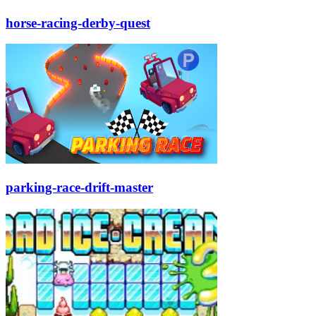
horse-racing-derby-quest
parking-race-drift-master