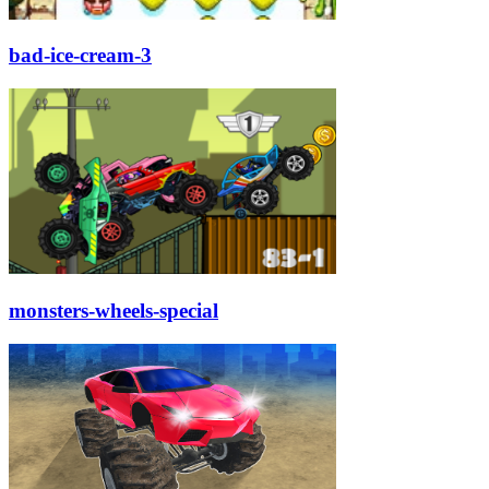
bad-ice-cream-3
monsters-wheels-special