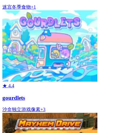
迷宫
冬季
食物
+
1
★
4.4
gourdlets
沙盒
独立游戏
像素
+
3