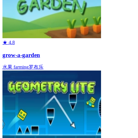
★
4.8
grow-a-garden
水果
farming
罗布乐