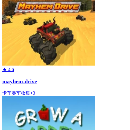
★
4.6
mayhem-drive
卡车
赛车
收集
+
3