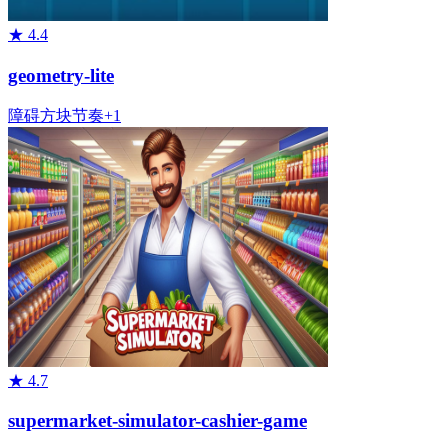
★
4.4
geometry-lite
障碍
方块
节奏
+
1
★
4.7
supermarket-simulator-cashier-game