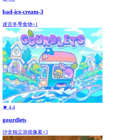
bad-ice-cream-3
迷宫
冬季
食物
+
1
★
4.4
gourdlets
沙盒
独立游戏
像素
+
3