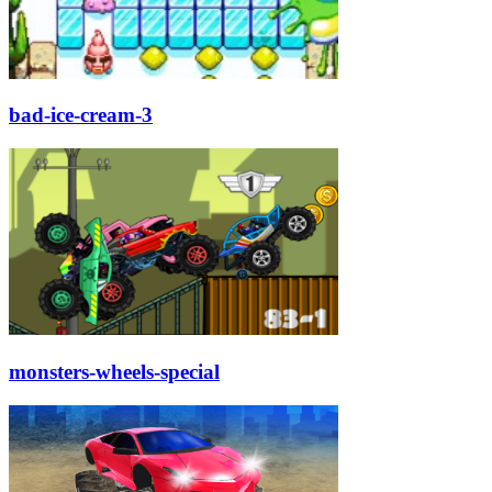
bad-ice-cream-3
monsters-wheels-special