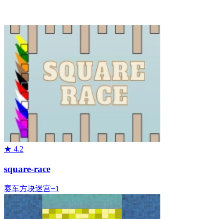
★
4.2
square-race
赛车
方块
迷宫
+
1