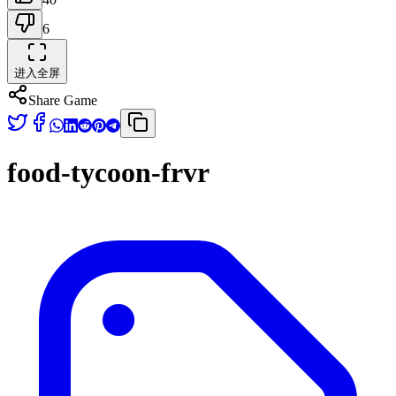
6
进入全屏
Share Game
food-tycoon-frvr