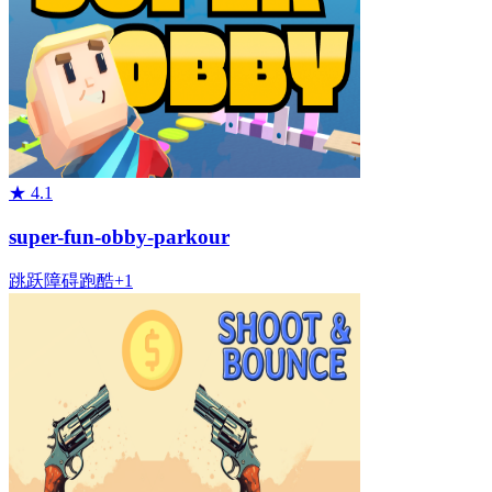
★
4.1
super-fun-obby-parkour
跳跃
障碍
跑酷
+
1