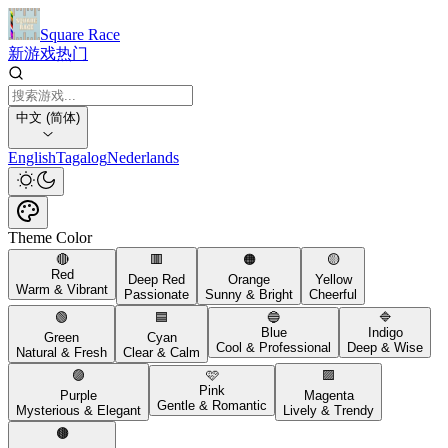
Square Race
新游戏
热门
中文 (简体)
English
Tagalog
Nederlands
Theme Color
🔴
🟥
🟠
🟡
Red
Deep Red
Orange
Yellow
Warm & Vibrant
Passionate
Sunny & Bright
Cheerful
🟢
🟦
🔵
🔷
Blue
Indigo
Green
Cyan
Cool & Professional
Deep & Wise
Natural & Fresh
Clear & Calm
🟣
🩷
🟪
Pink
Purple
Magenta
Gentle & Romantic
Mysterious & Elegant
Lively & Trendy
🟤