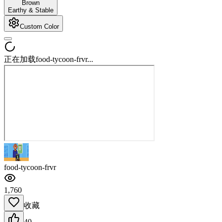
Brown
Earthy & Stable
Custom Color
正在加载food-tycoon-frvr...
food-tycoon-frvr
1,760
收藏
40