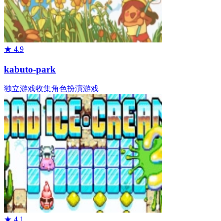
★
4.9
kabuto-park
独立游戏
收集
角色扮演游戏
★
4.1