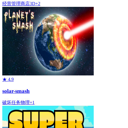
经营管理
商店
3D
+
2
★
4.9
solar-smash
破坏
任务
物理
+
1