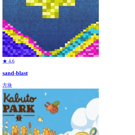
★
4.6
sand-blast
方块