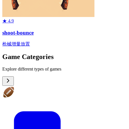
★
4.9
shoot-bounce
枪械
增量
放置
Game Categories
Explore different types of games