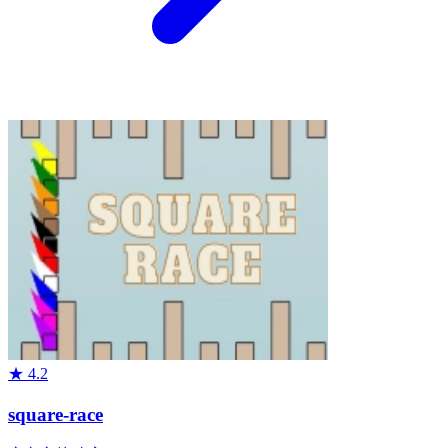
★
4.2
square-race