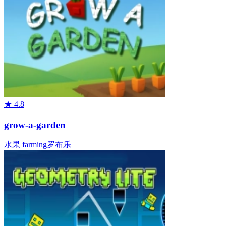
★
4.8
grow-a-garden
水果
farming
罗布乐