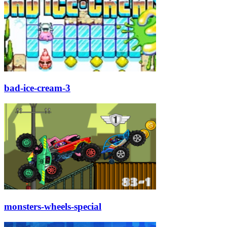
bad-ice-cream-3
monsters-wheels-special