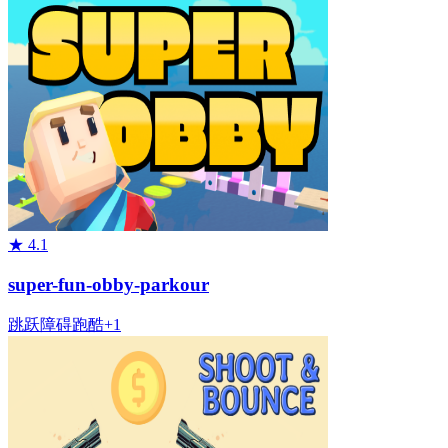
★
4.1
super-fun-obby-parkour
跳跃
障碍
跑酷
+
1