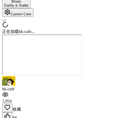
Brown
Earthy & Stable
Custom Color
正在加载hk-cafe...
hk-cafe
1,954
收藏
88