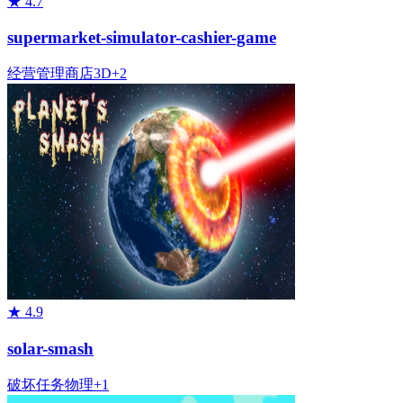
★
4.7
supermarket-simulator-cashier-game
经营管理
商店
3D
+
2
★
4.9
solar-smash
破坏
任务
物理
+
1