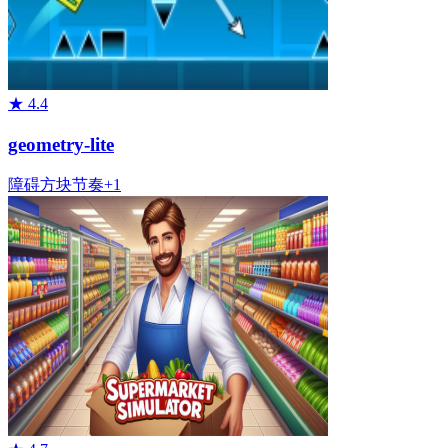
★
4.4
geometry-lite
障碍
方块
节奏
+
1