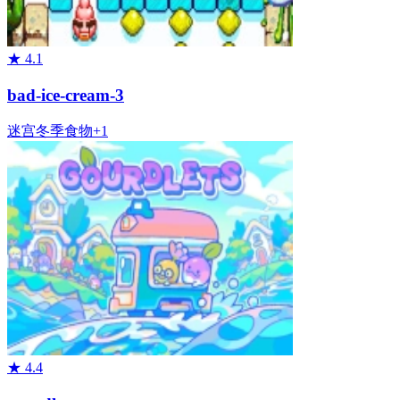
★
4.1
bad-ice-cream-3
迷宫
冬季
食物
+
1
★
4.4