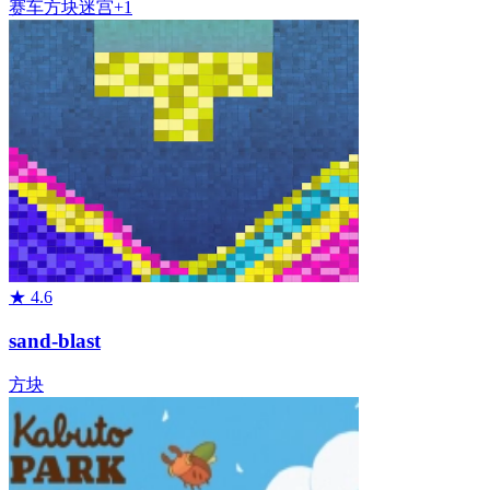
赛车
方块
迷宫
+
1
★
4.6
sand-blast
方块