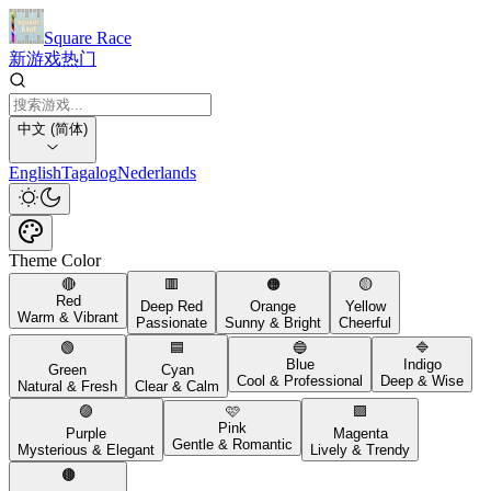
Square Race
新游戏
热门
中文 (简体)
English
Tagalog
Nederlands
Theme Color
🔴
🟥
🟠
🟡
Red
Deep Red
Orange
Yellow
Warm & Vibrant
Passionate
Sunny & Bright
Cheerful
🟢
🟦
🔵
🔷
Blue
Indigo
Green
Cyan
Cool & Professional
Deep & Wise
Natural & Fresh
Clear & Calm
🟣
🩷
🟪
Pink
Purple
Magenta
Gentle & Romantic
Mysterious & Elegant
Lively & Trendy
🟤