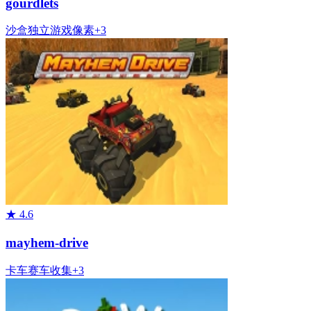
gourdlets
沙盒
独立游戏
像素
+
3
★
4.6
mayhem-drive
卡车
赛车
收集
+
3