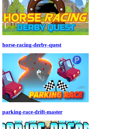
horse-racing-derby-quest
parking-race-drift-master