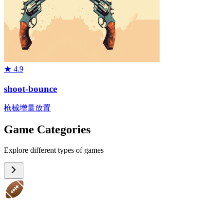
★
4.9
shoot-bounce
枪械
增量
放置
Game Categories
Explore different types of games