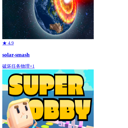
★
4.9
solar-smash
破坏
任务
物理
+
1