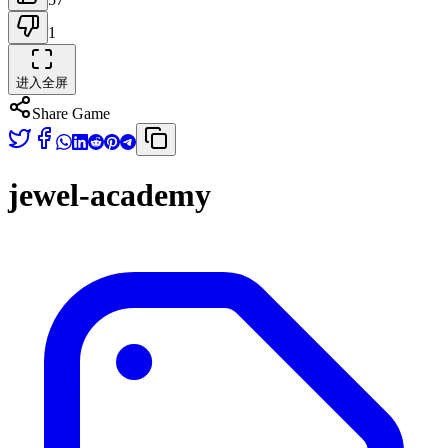
1
进入全屏
Share Game
jewel-academy