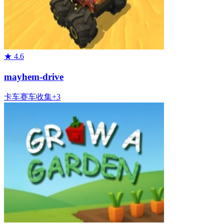
★
4.6
mayhem-drive
卡车
赛车
收集
+
3