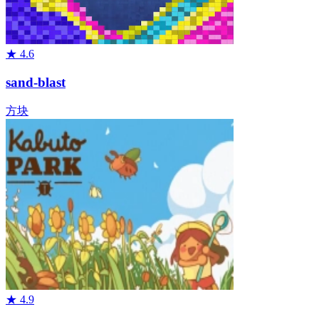
★
4.6
sand-blast
方块
★
4.9