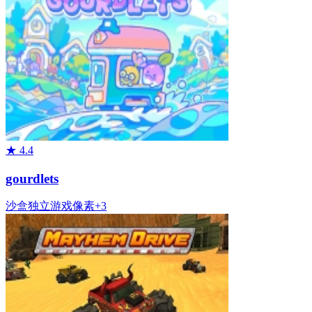
★
4.4
gourdlets
沙盒
独立游戏
像素
+
3