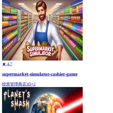
★
4.7
supermarket-simulator-cashier-game
经营管理
商店
3D
+
2