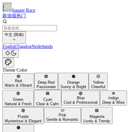
Square Race
新游戏
热门
中文 (简体)
English
Tagalog
Nederlands
Theme Color
🔴
🟥
🟠
🟡
Red
Deep Red
Orange
Yellow
Warm & Vibrant
Passionate
Sunny & Bright
Cheerful
🟢
🟦
🔵
🔷
Blue
Indigo
Green
Cyan
Cool & Professional
Deep & Wise
Natural & Fresh
Clear & Calm
🟣
🩷
🟪
Pink
Purple
Magenta
Gentle & Romantic
Mysterious & Elegant
Lively & Trendy
🟤