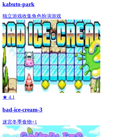
kabuto-park
独立游戏
收集
角色扮演游戏
★
4.1
bad-ice-cream-3
迷宫
冬季
食物
+
1