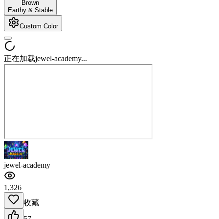
Brown
Earthy & Stable
Custom Color
正在加载jewel-academy...
jewel-academy
1,326
收藏
57