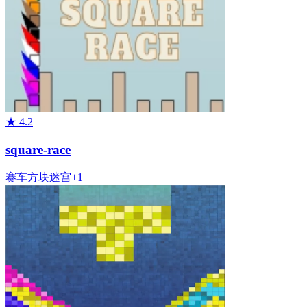
★
4.2
square-race
赛车
方块
迷宫
+
1