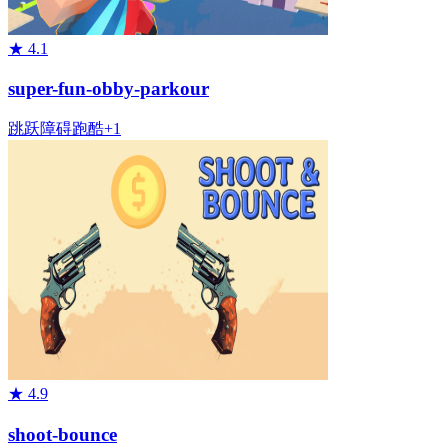
★
4.1
super-fun-obby-parkour
跳跃
障碍
跑酷
+
1
★
4.9
shoot-bounce