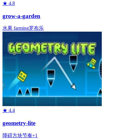
★
4.8
grow-a-garden
水果
farming
罗布乐
★
4.4
geometry-lite
障碍
方块
节奏
+
1