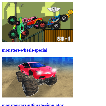
monsters-wheels-special
monster-cars-ultimate-simulator