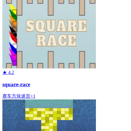
★
4.2
square-race
赛车
方块
迷宫
+
1