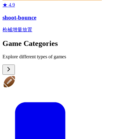
★
4.9
shoot-bounce
枪械
增量
放置
Game Categories
Explore different types of games