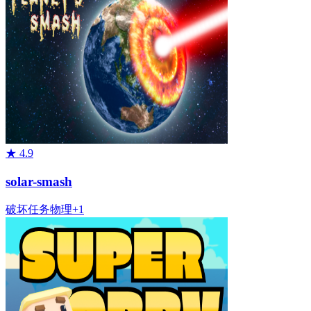
★
4.9
solar-smash
破坏
任务
物理
+
1