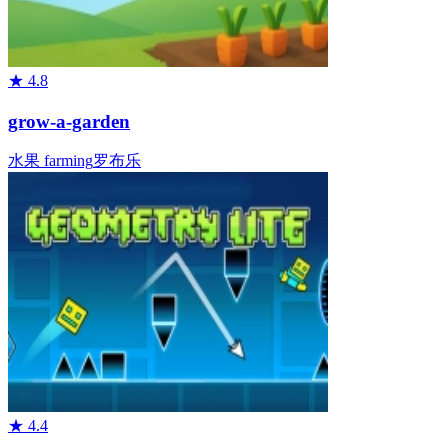
★
4.8
grow-a-garden
水果
farming
罗布乐
★
4.4