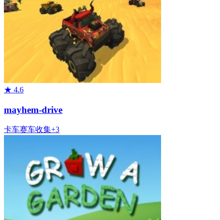
★
4.6
mayhem-drive
卡车
赛车
收集
+
3