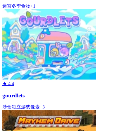
迷宫
冬季
食物
+
1
★
4.4
gourdlets
沙盒
独立游戏
像素
+
3