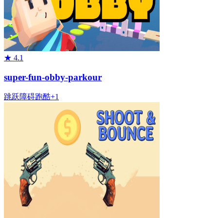
★
4.1
super-fun-obby-parkour
跳跃
障碍
跑酷
+
1