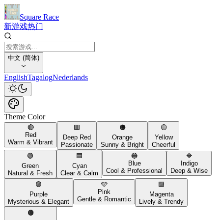
Square Race
新游戏
热门
中文 (简体)
English
Tagalog
Nederlands
Theme Color
🔴
🟥
🟠
🟡
Red
Deep Red
Orange
Yellow
Warm & Vibrant
Passionate
Sunny & Bright
Cheerful
🟢
🟦
🔵
🔷
Blue
Indigo
Green
Cyan
Cool & Professional
Deep & Wise
Natural & Fresh
Clear & Calm
🟣
🩷
🟪
Pink
Purple
Magenta
Gentle & Romantic
Mysterious & Elegant
Lively & Trendy
🟤