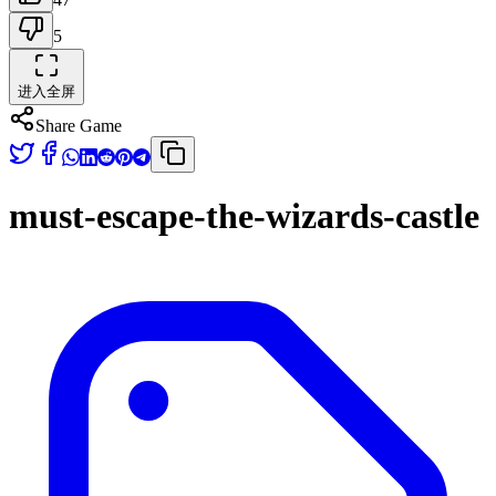
5
进入全屏
Share Game
must-escape-the-wizards-castle