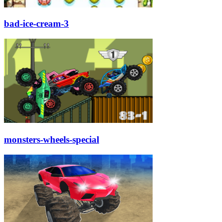
bad-ice-cream-3
monsters-wheels-special