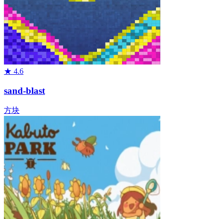
★
4.6
sand-blast
方块