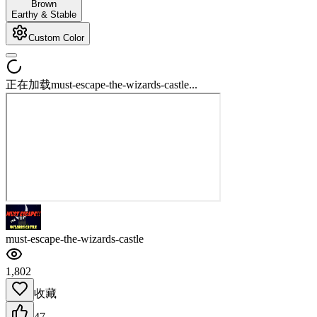
Brown
Earthy & Stable
Custom Color
正在加载must-escape-the-wizards-castle...
must-escape-the-wizards-castle
1,802
收藏
47