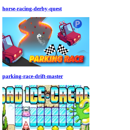
horse-racing-derby-quest
parking-race-drift-master