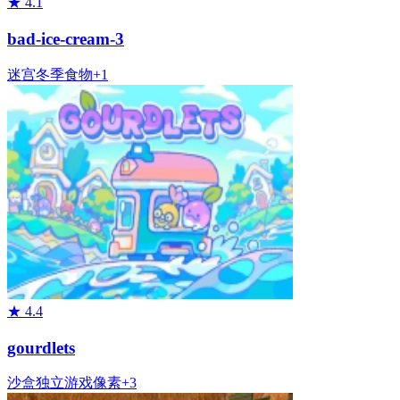
★
4.1
bad-ice-cream-3
迷宫
冬季
食物
+
1
★
4.4
gourdlets
沙盒
独立游戏
像素
+
3