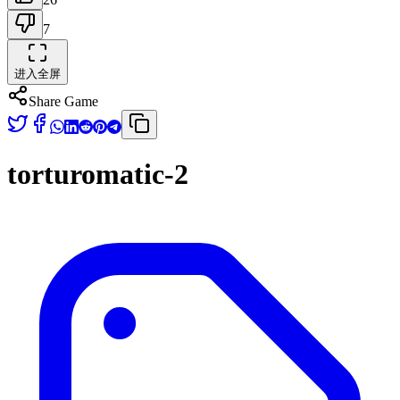
7
进入全屏
Share Game
torturomatic-2