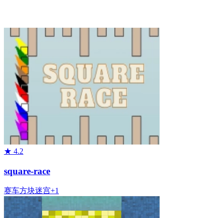
★
4.2
square-race
赛车
方块
迷宫
+
1