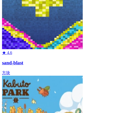
★
4.6
sand-blast
方块