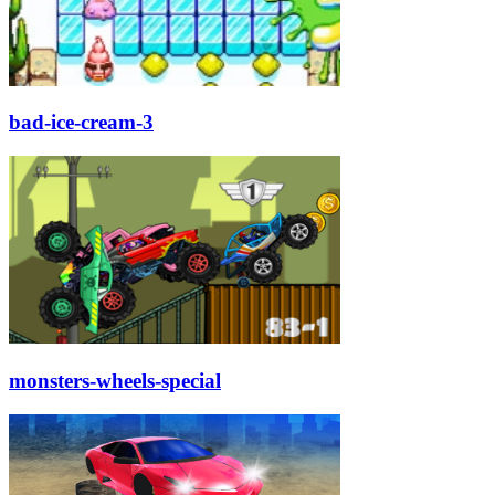
bad-ice-cream-3
monsters-wheels-special