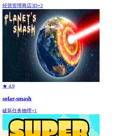
经营管理
商店
3D
+
2
★
4.9
solar-smash
破坏
任务
物理
+
1