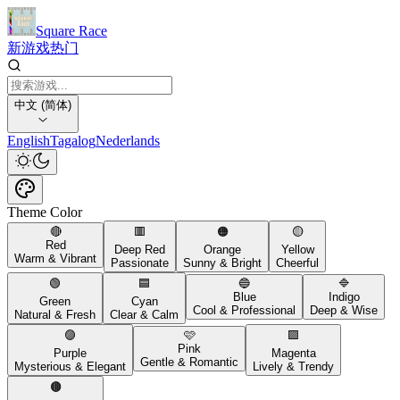
Square Race
新游戏
热门
中文 (简体)
English
Tagalog
Nederlands
Theme Color
🔴
🟥
🟠
🟡
Red
Deep Red
Orange
Yellow
Warm & Vibrant
Passionate
Sunny & Bright
Cheerful
🟢
🟦
🔵
🔷
Blue
Indigo
Green
Cyan
Cool & Professional
Deep & Wise
Natural & Fresh
Clear & Calm
🟣
🩷
🟪
Pink
Purple
Magenta
Gentle & Romantic
Mysterious & Elegant
Lively & Trendy
🟤