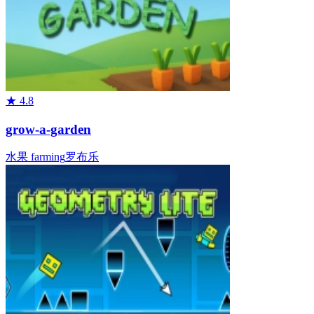
★
4.8
grow-a-garden
水果
farming
罗布乐