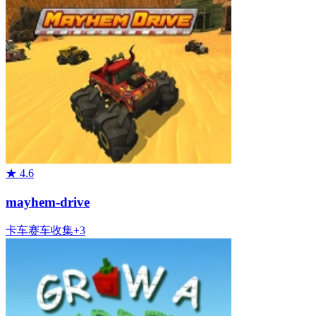
★
4.6
mayhem-drive
卡车
赛车
收集
+
3