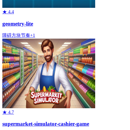
★
4.4
geometry-lite
障碍
方块
节奏
+
1
★
4.7
supermarket-simulator-cashier-game