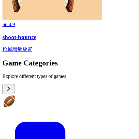
★
4.9
shoot-bounce
枪械
增量
放置
Game Categories
Explore different types of games