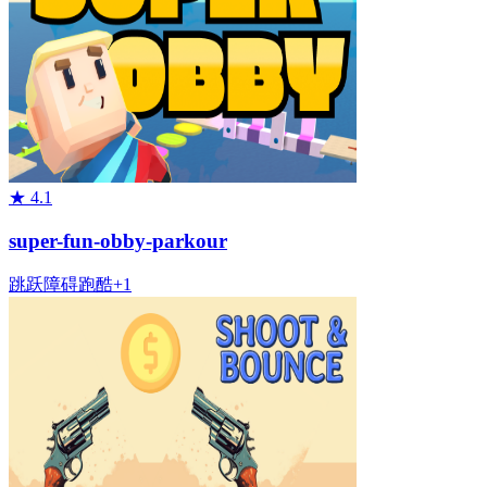
★
4.1
super-fun-obby-parkour
跳跃
障碍
跑酷
+
1