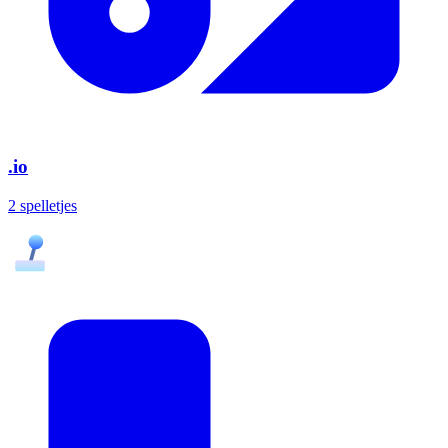
.io
2 spelletjes