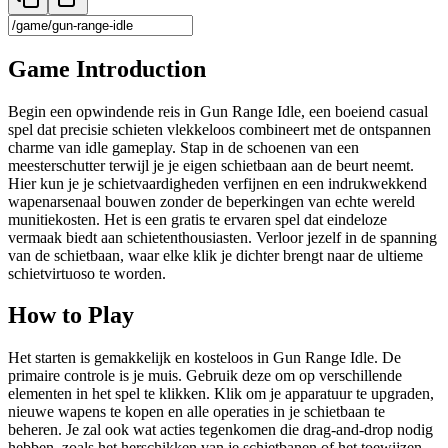
Game Introduction
Begin een opwindende reis in Gun Range Idle, een boeiend casual
spel dat precisie schieten vlekkeloos combineert met de ontspannen
charme van idle gameplay. Stap in de schoenen van een
meesterschutter terwijl je je eigen schietbaan aan de beurt neemt.
Hier kun je je schietvaardigheden verfijnen en een indrukwekkend
wapenarsenaal bouwen zonder de beperkingen van echte wereld
munitiekosten. Het is een gratis te ervaren spel dat eindeloze
vermaak biedt aan schietenthousiasten. Verloor jezelf in de spanning
van de schietbaan, waar elke klik je dichter brengt naar de ultieme
schietvirtuoso te worden.
How to Play
Het starten is gemakkelijk en kosteloos in Gun Range Idle. De
primaire controle is je muis. Gebruik deze om op verschillende
elementen in het spel te klikken. Klik om je apparatuur te upgraden,
nieuwe wapens te kopen en alle operaties in je schietbaan te
beheren. Je zal ook wat acties tegenkomen die drag-and-drop nodig
hebben, zoals het herschikken van je schietbanen of het toewijzen