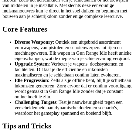
van middelen in je installatie. Met slechts deze eenvoudige
muismanoeuvres kun je direct in het spel duiken en beginnen met
bouwen aan je schietrijkdom zonder enige complexe leercurve.
Core Features
Diverse Weaponry
: Ontdek een uitgebreid assortiment
vuurwapens, van pistolen en schotenwerpers tot rijen en
machinegeweren. Elk wapen in Gun Range Idle heeft unieke
eigenschappen, wat de diepte van je schietervaring vergroot.
Upgrade System
: Verbeter je wapens, doelssystemen en
faciliteiten. Dit laat je de efficiëntie en inkomsten
maximaliseren en je schietbaan continu laten evolueren.
Idle Progression
: Zelfs als je offline bent, blijft je schietbaan
inkomsten genereren. Zorg ervoor dat er continu vooruitgang
wordt gemaakt in Gun Range Idle zonder dat je constant
online hoeft te zijn.
Challenging Targets
: Test je nauwkeurigheid tegen een
verscheidenheid aan dynamische doelen en scenario's,
waardoor het gameplay spannend en boeiend blijft.
Tips and Tricks