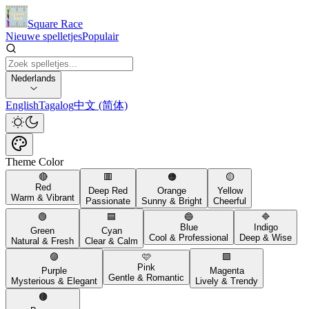
Square Race
Nieuwe spelletjes
Populair
Nederlands
English
Tagalog
中文 (简体)
Theme Color
🔴
🟥
🟠
🟡
Red
Deep Red
Orange
Yellow
Warm & Vibrant
Passionate
Sunny & Bright
Cheerful
🟢
🟦
🔵
🔷
Blue
Indigo
Green
Cyan
Cool & Professional
Deep & Wise
Natural & Fresh
Clear & Calm
🟣
🩷
🟪
Pink
Purple
Magenta
Gentle & Romantic
Mysterious & Elegant
Lively & Trendy
🟤