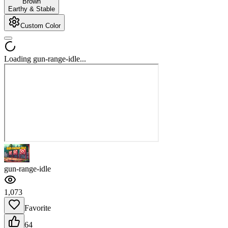
Brown
Earthy & Stable
Custom Color
Loading gun-range-idle...
gun-range-idle
1,073
Favorite
64