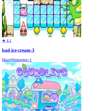
★
4.1
bad-ice-cream-3
Maze
Winter
eten
+
1