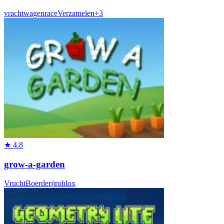
vrachtwagen
race
Verzamelen
+
3
★
4.8
grow-a-garden
Vrucht
Boerderij
roblox