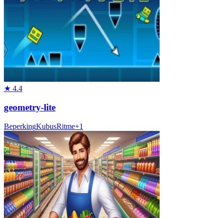
★
4.4
geometry-lite
Beperking
Kubus
Ritme
+
1