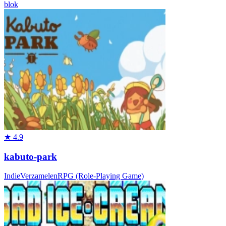
blok
★
4.9
kabuto-park
Indie
Verzamelen
RPG (Role-Playing Game)