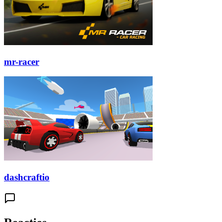
mr-racer
dashcraftio