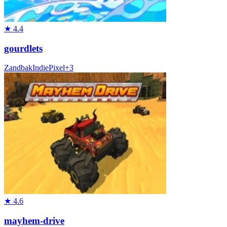
★
4.4
gourdlets
Zandbak
Indie
Pixel
+
3
★
4.6
mayhem-drive