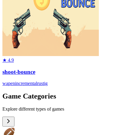
★
4.9
shoot-bounce
wapen
incremental
rustig
Game Categories
Explore different types of games