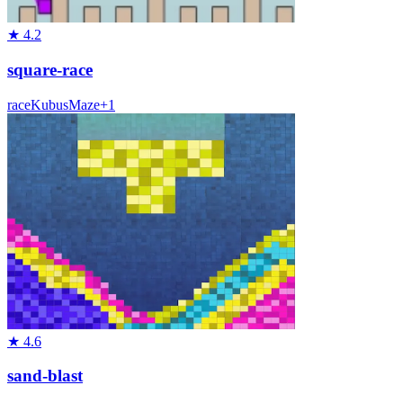
★
4.2
square-race
race
Kubus
Maze
+
1
★
4.6
sand-blast