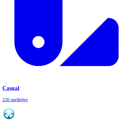
Casual
226 spelletjes