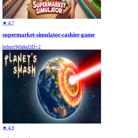
★
4.7
supermarket-simulator-cashier-game
beheer
Winkel
3D
+
2
★
4.9