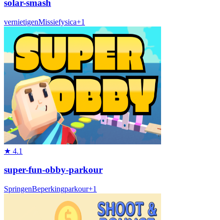
solar-smash
vernietigen
Missie
fysica
+
1
★
4.1
super-fun-obby-parkour
Springen
Beperking
parkour
+
1