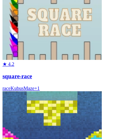
★
4.2
square-race
race
Kubus
Maze
+
1