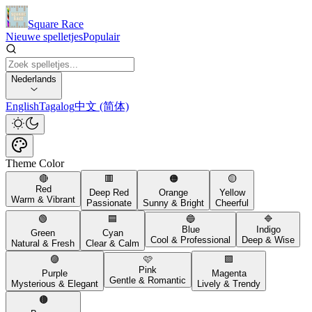
Square Race
Nieuwe spelletjes
Populair
Nederlands
English
Tagalog
中文 (简体)
Theme Color
🔴
🟥
🟠
🟡
Red
Deep Red
Orange
Yellow
Warm & Vibrant
Passionate
Sunny & Bright
Cheerful
🟢
🟦
🔵
🔷
Blue
Indigo
Green
Cyan
Cool & Professional
Deep & Wise
Natural & Fresh
Clear & Calm
🟣
🩷
🟪
Pink
Purple
Magenta
Gentle & Romantic
Mysterious & Elegant
Lively & Trendy
🟤