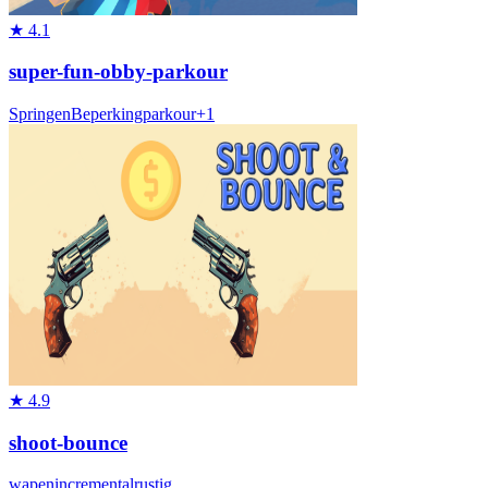
★
4.1
super-fun-obby-parkour
Springen
Beperking
parkour
+
1
★
4.9
shoot-bounce
wapen
incremental
rustig