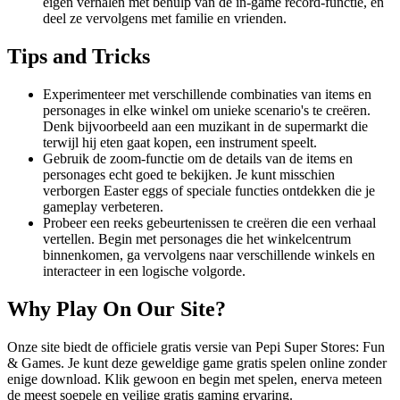
eigen verhalen met behulp van de in-game record-functie, en
deel ze vervolgens met familie en vrienden.
Tips and Tricks
Experimenteer met verschillende combinaties van items en
personages in elke winkel om unieke scenario's te creëren.
Denk bijvoorbeeld aan een muzikant in de supermarkt die
terwijl hij eten gaat kopen, een instrument speelt.
Gebruik de zoom-functie om de details van de items en
personages echt goed te bekijken. Je kunt misschien
verborgen Easter eggs of speciale functies ontdekken die je
gameplay verbeteren.
Probeer een reeks gebeurtenissen te creëren die een verhaal
vertellen. Begin met personages die het winkelcentrum
binnenkomen, ga vervolgens naar verschillende winkels en
interacteer in een logische volgorde.
Why Play On Our Site?
Onze site biedt de officiele gratis versie van Pepi Super Stores: Fun
& Games. Je kunt deze geweldige game gratis spelen online zonder
enige download. Klik gewoon en begin met spelen, enerva meteen
de meest soepele en veilige gratis gaming ervaring.