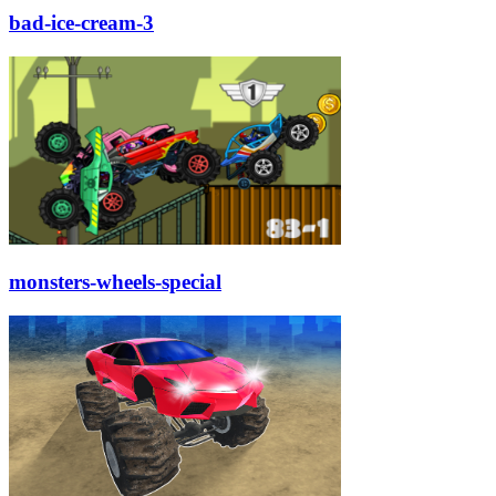
bad-ice-cream-3
monsters-wheels-special