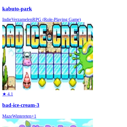
kabuto-park
Indie
Verzamelen
RPG (Role-Playing Game)
★
4.1
bad-ice-cream-3
Maze
Winter
eten
+
1