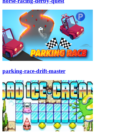
horse-racing-derby-quest
parking-race-drift-master