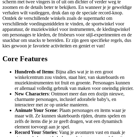
scherm met twee vingers in of uit om dichter of verder weg te
zoomen en de details beter te bekijken. En wanneer je je geweldige
verhalen wilt vastleggen, druk dan op de speciale record-knop.
Ontdek de verschillende winkels zoals de supermarkt om
verschillende voedingsmiddelen te vinden, de sportwinkel voor
apparatuur, de muziekwinkel voor instrumenten, de kledingwinkel
om personages te kleden, de frisbeurs voor stijl-experimenten en de
snackbar om snacks te bereiden. Er zijn geen specifieke regels, dus
kies gewoon je favoriete activiteiten en geniet er van!
Core Features
Hundreds of Items
: Bijna alles wat je in een groot
winkelcentrum zou vinden, staat hier, van skateboards en
muziekinstrumenten tot fruit en groente. Personages kunnen
er allemaal volledig gebruik van maken voor oneindig plezier.
New Characters
: Ontmoet meer dan een dozijn nieuwe,
charmante personages, inclusief adorabele baby's, en
interacteer met ze op unieke manieren.
Animate Your Scene
: Plaats personages en items waar je
maar wilt. Ze kunnen skateboards rijden, drums spelen en
zelfs de items die je ze geeft dragen, wat een dynamisch
element toevoegt aan je spel.
Record Your Stories
: Vang je avonturen vast en maak je