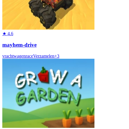
★
4.6
mayhem-drive
vrachtwagen
race
Verzamelen
+
3