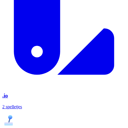
.io
2 spelletjes