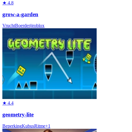
★
4.8
grow-a-garden
Vrucht
Boerderij
roblox
★
4.4
geometry-lite
Beperking
Kubus
Ritme
+
1