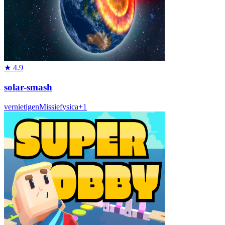
★
4.9
solar-smash
vernietigen
Missie
fysica
+
1