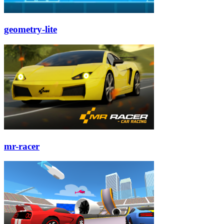
geometry-lite
mr-racer