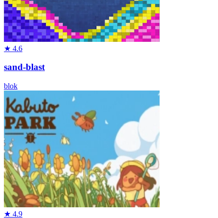
★
4.6
sand-blast
blok
★
4.9