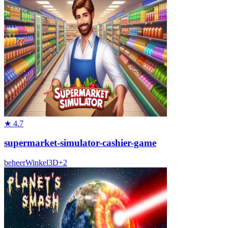
★
4.7
supermarket-simulator-cashier-game
beheer
Winkel
3D
+
2