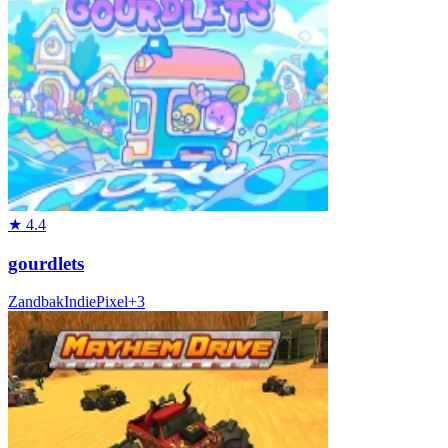
★
4.4
gourdlets
Zandbak
Indie
Pixel
+
3