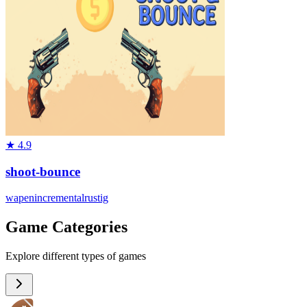
★
4.9
shoot-bounce
wapen
incremental
rustig
Game Categories
Explore different types of games