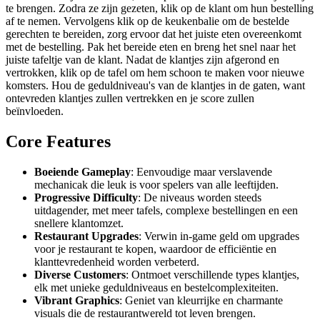
te brengen. Zodra ze zijn gezeten, klik op de klant om hun bestelling
af te nemen. Vervolgens klik op de keukenbalie om de bestelde
gerechten te bereiden, zorg ervoor dat het juiste eten overeenkomt
met de bestelling. Pak het bereide eten en breng het snel naar het
juiste tafeltje van de klant. Nadat de klantjes zijn afgerond en
vertrokken, klik op de tafel om hem schoon te maken voor nieuwe
komsters. Hou de geduldniveau's van de klantjes in de gaten, want
ontevreden klantjes zullen vertrekken en je score zullen
beïnvloeden.
Core Features
Boeiende Gameplay
: Eenvoudige maar verslavende
mechanicak die leuk is voor spelers van alle leeftijden.
Progressive Difficulty
: De niveaus worden steeds
uitdagender, met meer tafels, complexe bestellingen en een
snellere klantomzet.
Restaurant Upgrades
: Verwin in-game geld om upgrades
voor je restaurant te kopen, waardoor de efficiëntie en
klanttevredenheid worden verbeterd.
Diverse Customers
: Ontmoet verschillende types klantjes,
elk met unieke geduldniveaus en bestelcomplexiteiten.
Vibrant Graphics
: Geniet van kleurrijke en charmante
visuals die de restaurantwereld tot leven brengen.