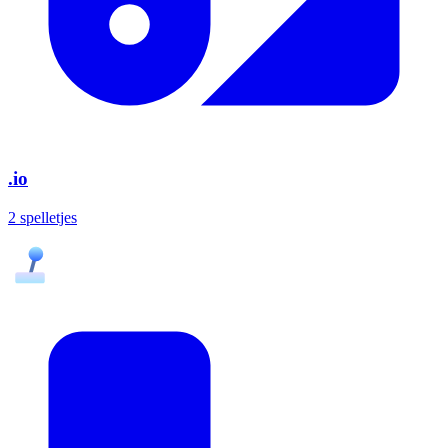
.io
2 spelletjes