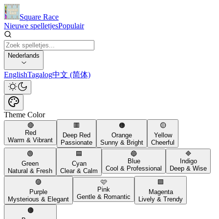
Square Race
Nieuwe spelletjes
Populair
Nederlands
English
Tagalog
中文 (简体)
Theme Color
🔴
🟥
🟠
🟡
Red
Deep Red
Orange
Yellow
Warm & Vibrant
Passionate
Sunny & Bright
Cheerful
🟢
🟦
🔵
🔷
Blue
Indigo
Green
Cyan
Cool & Professional
Deep & Wise
Natural & Fresh
Clear & Calm
🟣
🩷
🟪
Pink
Purple
Magenta
Gentle & Romantic
Mysterious & Elegant
Lively & Trendy
🟤