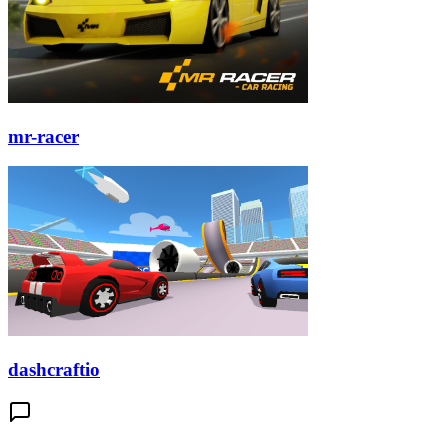
mr-racer
dashcraftio