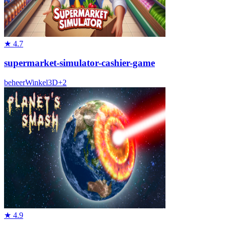
★
4.7
supermarket-simulator-cashier-game
beheer
Winkel
3D
+
2
★
4.9