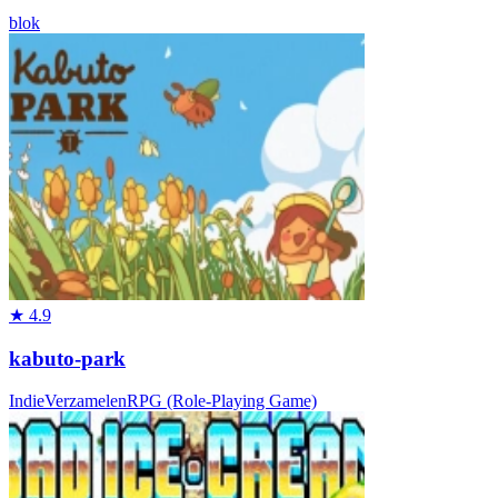
blok
★
4.9
kabuto-park
Indie
Verzamelen
RPG (Role-Playing Game)