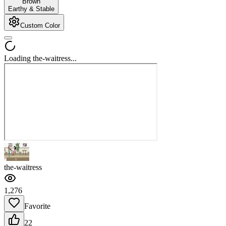
Brown
Earthy & Stable
Custom Color
Loading the-waitress...
the-waitress
1,276
Favorite
22