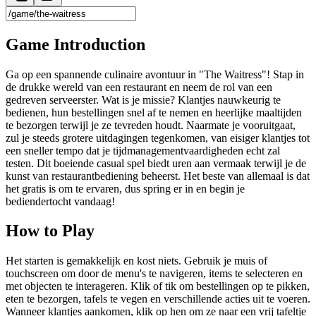
Game Introduction
Ga op een spannende culinaire avontuur in "The Waitress"! Stap in
de drukke wereld van een restaurant en neem de rol van een
gedreven serveerster. Wat is je missie? Klantjes nauwkeurig te
bedienen, hun bestellingen snel af te nemen en heerlijke maaltijden
te bezorgen terwijl je ze tevreden houdt. Naarmate je vooruitgaat,
zul je steeds grotere uitdagingen tegenkomen, van eisiger klantjes tot
een sneller tempo dat je tijdmanagementvaardigheden echt zal
testen. Dit boeiende casual spel biedt uren aan vermaak terwijl je de
kunst van restaurantbediening beheerst. Het beste van allemaal is dat
het gratis is om te ervaren, dus spring er in en begin je
bediendertocht vandaag!
How to Play
Het starten is gemakkelijk en kost niets. Gebruik je muis of
touchscreen om door de menu's te navigeren, items te selecteren en
met objecten te interageren. Klik of tik om bestellingen op te pikken,
eten te bezorgen, tafels te vegen en verschillende acties uit te voeren.
Wanneer klantjes aankomen, klik op hen om ze naar een vrij tafeltje