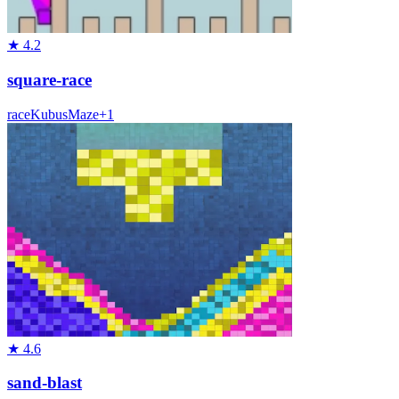
★
4.2
square-race
race
Kubus
Maze
+
1
★
4.6
sand-blast