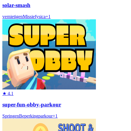
solar-smash
vernietigen
Missie
fysica
+
1
★
4.1
super-fun-obby-parkour
Springen
Beperking
parkour
+
1