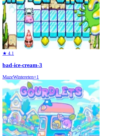
★
4.1
bad-ice-cream-3
Maze
Winter
eten
+
1