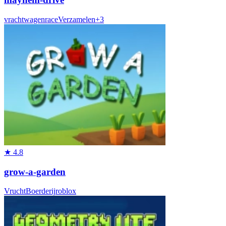
vrachtwagen
race
Verzamelen
+
3
★
4.8
grow-a-garden
Vrucht
Boerderij
roblox