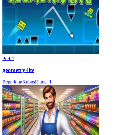
★
4.4
geometry-lite
Beperking
Kubus
Ritme
+
1