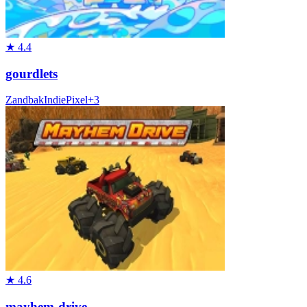
★
4.4
gourdlets
Zandbak
Indie
Pixel
+
3
★
4.6
mayhem-drive