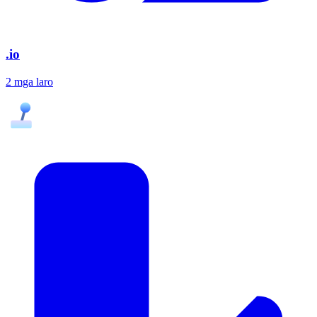
.io
2 mga laro