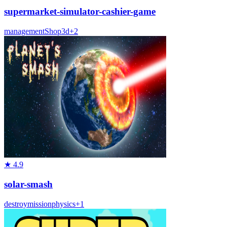
supermarket-simulator-cashier-game
management
Shop
3d
+
2
★
4.9
solar-smash
destroy
mission
physics
+
1