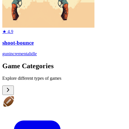
★
4.9
shoot-bounce
gun
incremental
idle
Game Categories
Explore different types of games