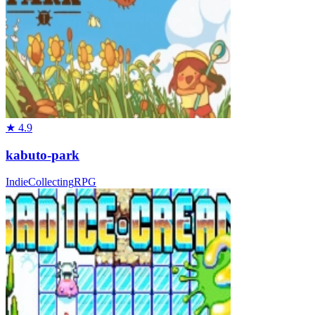
★
4.9
kabuto-park
Indie
Collecting
RPG