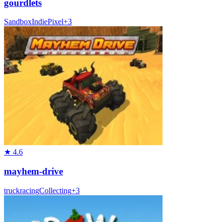
gourdlets
Sandbox
Indie
Pixel
+
3
★
4.6
mayhem-drive
truck
racing
Collecting
+
3