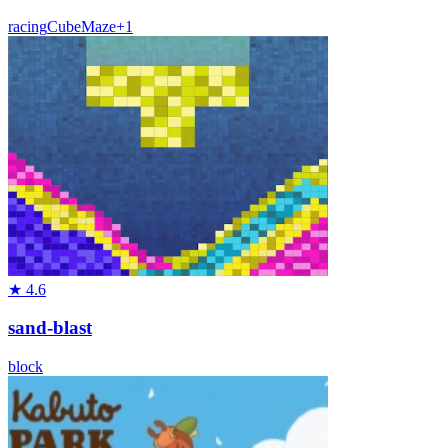
racing
Cube
Maze
+
1
★
4.6
sand-blast
block