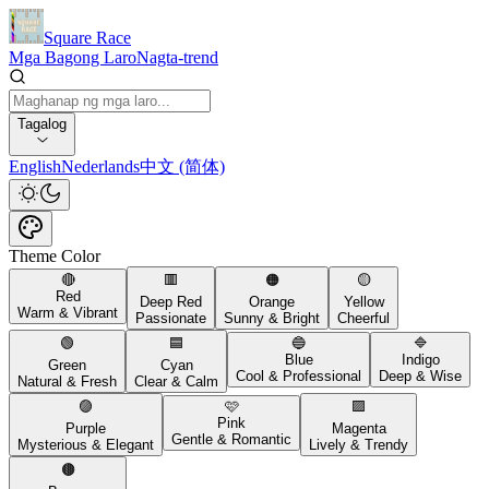
Square Race
Mga Bagong Laro
Nagta-trend
Tagalog
English
Nederlands
中文 (简体)
Theme Color
🔴
🟥
🟠
🟡
Red
Deep Red
Orange
Yellow
Warm & Vibrant
Passionate
Sunny & Bright
Cheerful
🟢
🟦
🔵
🔷
Blue
Indigo
Green
Cyan
Cool & Professional
Deep & Wise
Natural & Fresh
Clear & Calm
🟣
🩷
🟪
Pink
Purple
Magenta
Gentle & Romantic
Mysterious & Elegant
Lively & Trendy
🟤