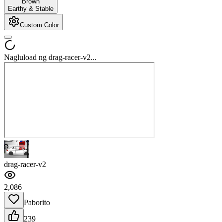
Brown
Earthy & Stable
Custom Color
Nagluload ng drag-racer-v2...
drag-racer-v2
2,086
Paborito
239