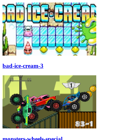
bad-ice-cream-3
monsters-wheels-special