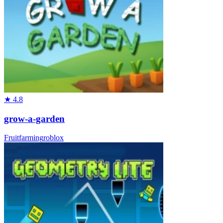
★
4.8
grow-a-garden
Fruit
farming
roblox