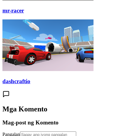
mr-racer
dashcraftio
Mga Komento
Mag-post ng Komento
Pangalan