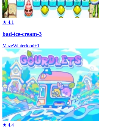
★
4.1
bad-ice-cream-3
Maze
Winter
food
+
1
★
4.4