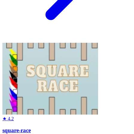
★
4.2
square-race