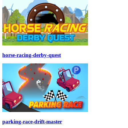
horse-racing-derby-quest
parking-race-drift-master