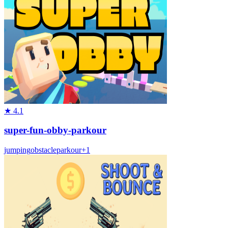
★
4.1
super-fun-obby-parkour
jumping
obstacle
parkour
+
1