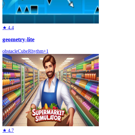
★
4.4
geometry-lite
obstacle
Cube
Rhythm
+
1
★
4.7