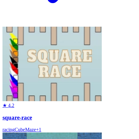
★
4.2
square-race
racing
Cube
Maze
+
1