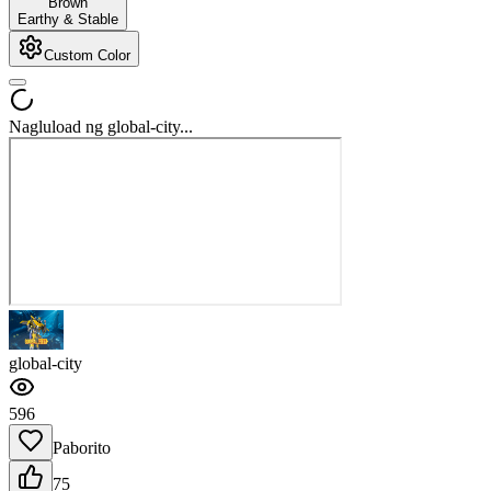
Brown
Earthy & Stable
Custom Color
Nagluload ng global-city...
global-city
596
Paborito
75