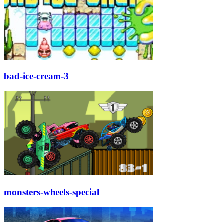
bad-ice-cream-3
monsters-wheels-special