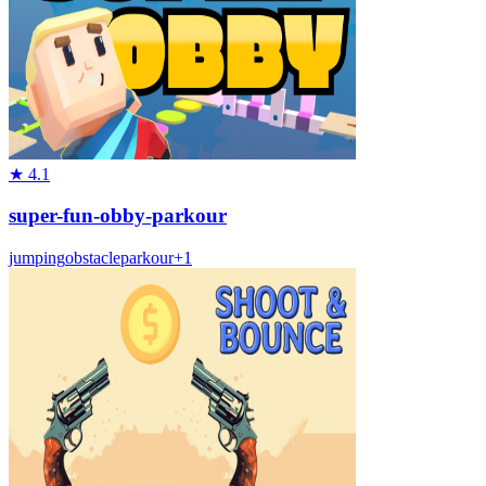
★
4.1
super-fun-obby-parkour
jumping
obstacle
parkour
+
1