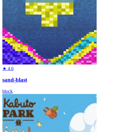
★
4.6
sand-blast
block