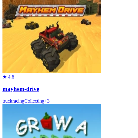
★
4.6
mayhem-drive
truck
racing
Collecting
+
3