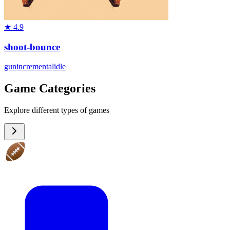
★
4.9
shoot-bounce
gun
incremental
idle
Game Categories
Explore different types of games