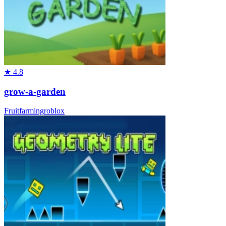
★
4.8
grow-a-garden
Fruit
farming
roblox