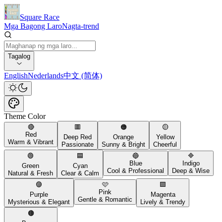
Square Race
Mga Bagong Laro
Nagta-trend
Tagalog
English
Nederlands
中文 (简体)
Theme Color
🔴
🟥
🟠
🟡
Red
Deep Red
Orange
Yellow
Warm & Vibrant
Passionate
Sunny & Bright
Cheerful
🟢
🟦
🔵
🔷
Blue
Indigo
Green
Cyan
Cool & Professional
Deep & Wise
Natural & Fresh
Clear & Calm
🟣
🩷
🟪
Pink
Purple
Magenta
Gentle & Romantic
Mysterious & Elegant
Lively & Trendy
🟤