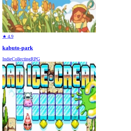
★
4.9
kabuto-park
Indie
Collecting
RPG