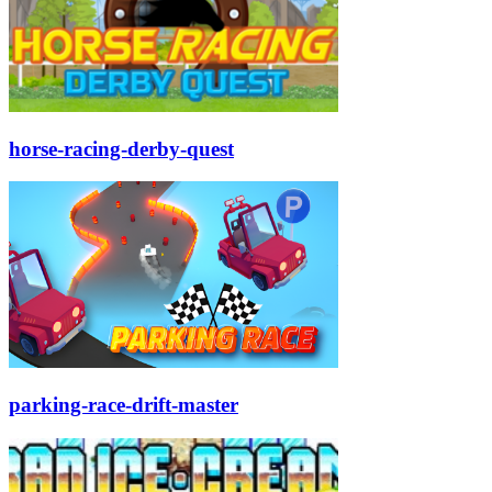
horse-racing-derby-quest
parking-race-drift-master