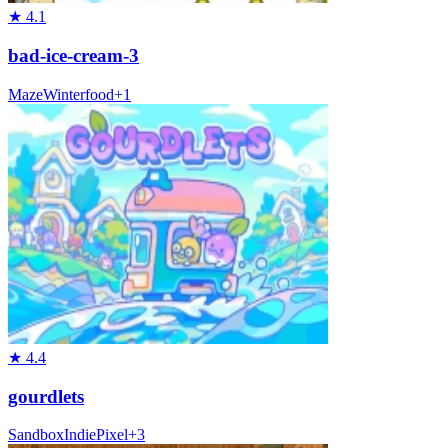
★
4.1
bad-ice-cream-3
Maze
Winter
food
+
1
★
4.4
gourdlets
Sandbox
Indie
Pixel
+
3