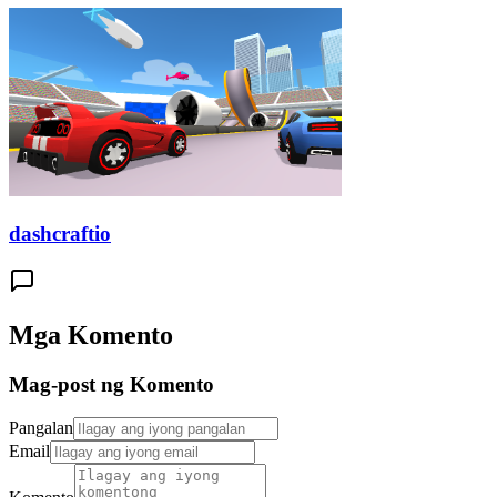
dashcraftio
Mga Komento
Mag-post ng Komento
Pangalan
Email