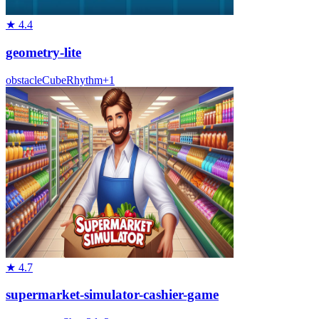
★
4.4
geometry-lite
obstacle
Cube
Rhythm
+
1
★
4.7
supermarket-simulator-cashier-game