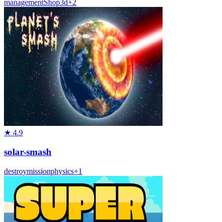
management
Shop
3d
+
2
★
4.9
solar-smash
destroy
mission
physics
+
1