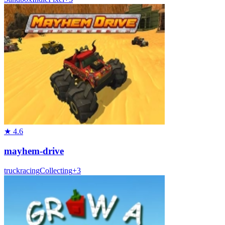
★
4.6
mayhem-drive
truck
racing
Collecting
+
3