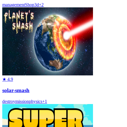
management
Shop
3d
+
2
★
4.9
solar-smash
destroy
mission
physics
+
1