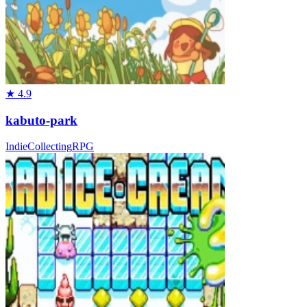
★
4.9
kabuto-park
Indie
Collecting
RPG