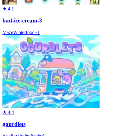
★
4.1
bad-ice-cream-3
Maze
Winter
food
+
1
★
4.4
gourdlets
Sandbox
Indie
Pixel
+
3