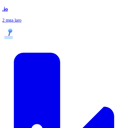
.io
2 mga laro