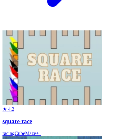
★
4.2
square-race
racing
Cube
Maze
+
1