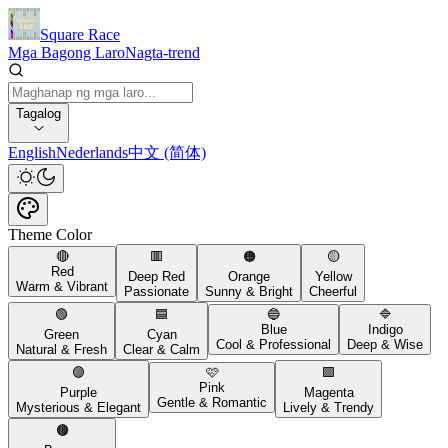
Square Race
Mga Bagong Laro
Nagta-trend
Tagalog
English
Nederlands
中文 (简体)
Theme Color
🔴
🟥
🟠
🟡
Red
Deep Red
Orange
Yellow
Warm & Vibrant
Passionate
Sunny & Bright
Cheerful
🟢
🟦
🔵
🔷
Blue
Indigo
Green
Cyan
Cool & Professional
Deep & Wise
Natural & Fresh
Clear & Calm
🟣
🩷
🟪
Pink
Purple
Magenta
Gentle & Romantic
Mysterious & Elegant
Lively & Trendy
🟤