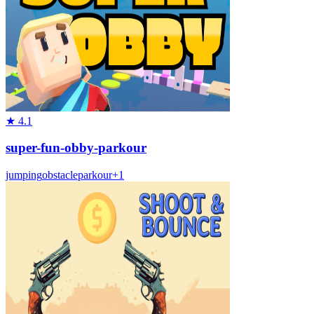
★
4.1
super-fun-obby-parkour
jumping
obstacle
parkour
+
1