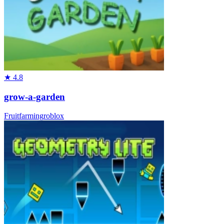
★
4.8
grow-a-garden
Fruit
farming
roblox