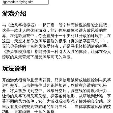
游戏介绍
与《放风筝模拟器》一起开启一段宁静而愉悦的冒险之旅吧，
这是一款迷人的休闲游戏，能让你免费体验进入放风筝的世
界。在这款游戏中，你会置身于一个美丽且开放的环境中，在
这里，天空才是你放风筝冒险的极限（真的是字面意思！）。
无论你是经验丰富的风筝爱好者，还是寻求轻松消遣的新手，
《放风筝模拟器》都能提供一种引人入胜的体验，让你在令人
惊叹的风景背景下感受风筝高飞的刺激。
玩法说明
开始游戏很简单且无需花费。只需使用鼠标或触摸控制与风筝
进行交互。点击并按住以奔跑并加速，然后在合适的时机松
开，将风筝放飞到空中。风筝升空后，调整线的角度和张力，
让你的风筝飞得又高又稳。探索各种地形，从草地到沙滩，享
受不同的风力条件，它们为游戏玩法增添了额外的真实感。这
里没有复杂的规则或陡峭的学习曲线——当你掌握放风筝的技
巧时，只有纯粹、十足的乐趣。