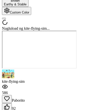
Brown
Earthy & Stable
Custom Color
Nagluload ng kite-flying-sim...
kite-flying-sim
586
Paborito
92