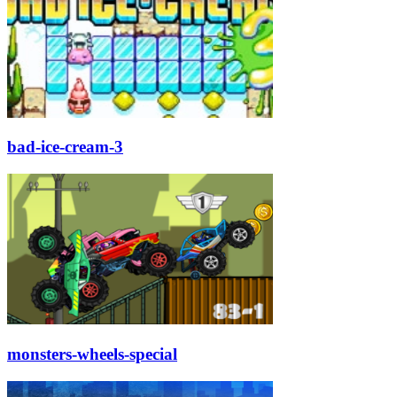
bad-ice-cream-3
monsters-wheels-special