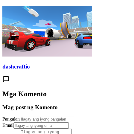
dashcraftio
Mga Komento
Mag-post ng Komento
Pangalan
Email