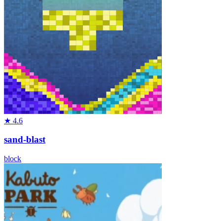
★
4.6
sand-blast
block