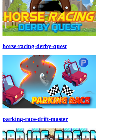
horse-racing-derby-quest
parking-race-drift-master