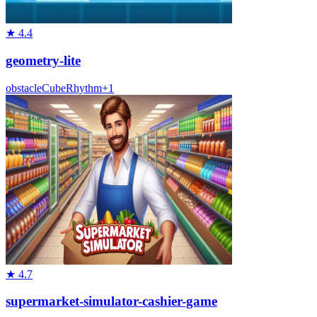
★
4.4
geometry-lite
obstacle
Cube
Rhythm
+
1
★
4.7
supermarket-simulator-cashier-game