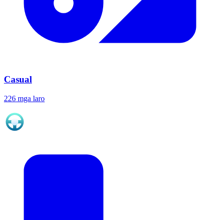
Casual
226 mga laro