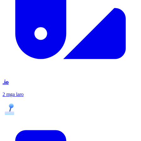
.io
2 mga laro