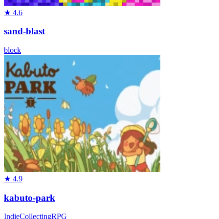
★
4.6
sand-blast
block
★
4.9
kabuto-park
Indie
Collecting
RPG