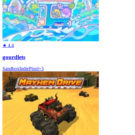
★
4.4
gourdlets
Sandbox
Indie
Pixel
+
3