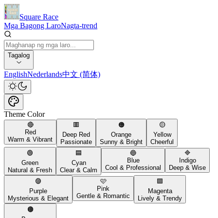
Square Race
Mga Bagong Laro
Nagta-trend
Tagalog
English
Nederlands
中文 (简体)
Theme Color
🔴
🟥
🟠
🟡
Red
Deep Red
Orange
Yellow
Warm & Vibrant
Passionate
Sunny & Bright
Cheerful
🟢
🟦
🔵
🔷
Blue
Indigo
Green
Cyan
Cool & Professional
Deep & Wise
Natural & Fresh
Clear & Calm
🟣
🩷
🟪
Pink
Purple
Magenta
Gentle & Romantic
Mysterious & Elegant
Lively & Trendy
🟤