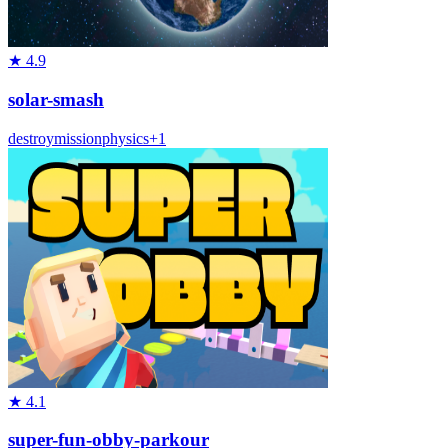
★
4.9
solar-smash
destroy
mission
physics
+
1
★
4.1
super-fun-obby-parkour