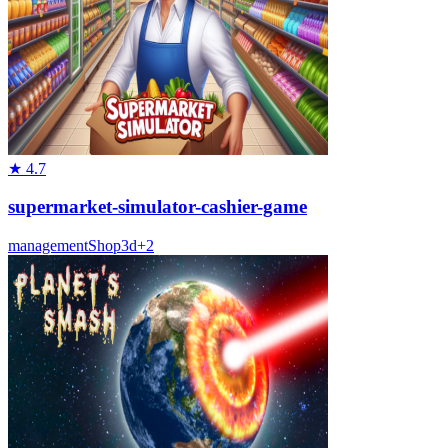
★
4.7
supermarket-simulator-cashier-game
management
Shop
3d
+
2