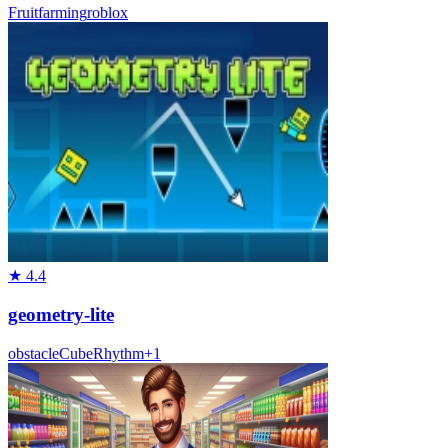
Fruit
farming
roblox
★
4.4
geometry-lite
obstacle
Cube
Rhythm
+
1