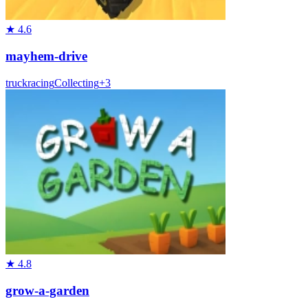
★
4.6
mayhem-drive
truck
racing
Collecting
+
3
★
4.8
grow-a-garden