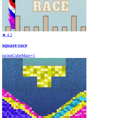
★
4.2
square-race
racing
Cube
Maze
+
1