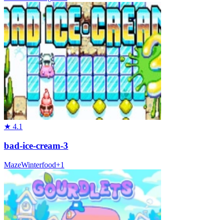
★
4.1
bad-ice-cream-3
Maze
Winter
food
+
1