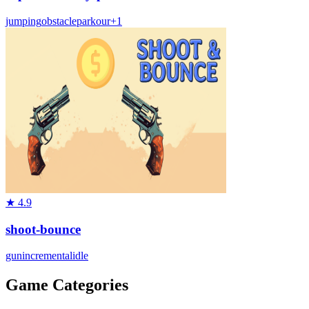
jumping
obstacle
parkour
+
1
★
4.9
shoot-bounce
gun
incremental
idle
Game Categories