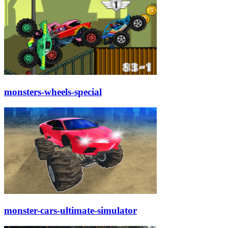
monsters-wheels-special
monster-cars-ultimate-simulator