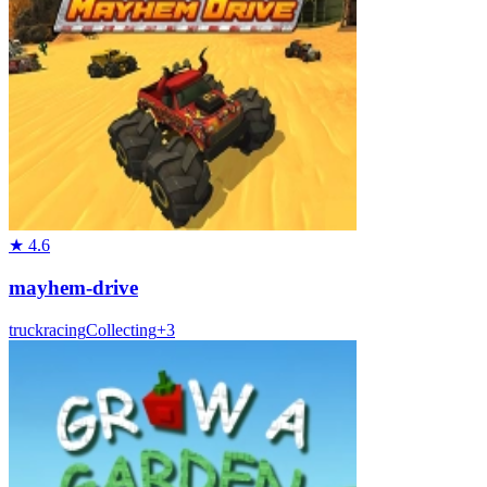
★
4.6
mayhem-drive
truck
racing
Collecting
+
3