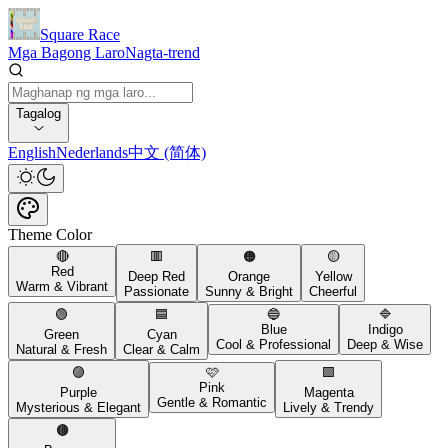
Square Race
Mga Bagong Laro
Nagta-trend
Tagalog
English
Nederlands
中文 (简体)
Theme Color
🔴
🟥
🟠
🟡
Red
Deep Red
Orange
Yellow
Warm & Vibrant
Passionate
Sunny & Bright
Cheerful
🟢
🟦
🔵
🔷
Blue
Indigo
Green
Cyan
Cool & Professional
Deep & Wise
Natural & Fresh
Clear & Calm
🟣
🩷
🟪
Pink
Purple
Magenta
Gentle & Romantic
Mysterious & Elegant
Lively & Trendy
🟤