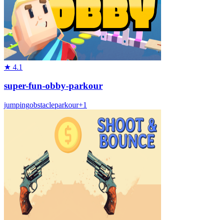
★
4.1
super-fun-obby-parkour
jumping
obstacle
parkour
+
1