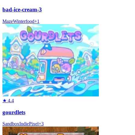
bad-ice-cream-3
Maze
Winter
food
+
1
★
4.4
gourdlets
Sandbox
Indie
Pixel
+
3