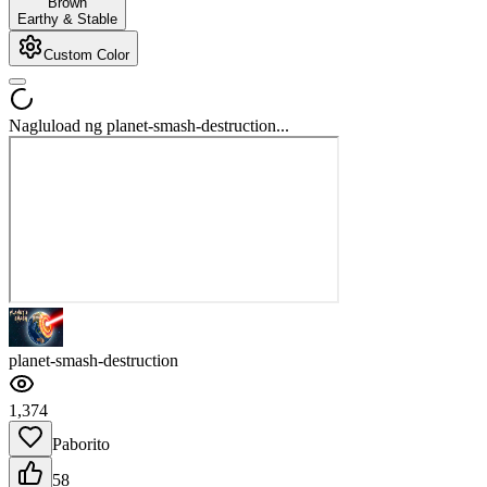
Brown
Earthy & Stable
Custom Color
Nagluload ng planet-smash-destruction...
planet-smash-destruction
1,374
Paborito
58