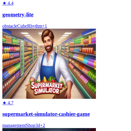
★
4.4
geometry-lite
obstacle
Cube
Rhythm
+
1
★
4.7
supermarket-simulator-cashier-game
management
Shop
3d
+
2