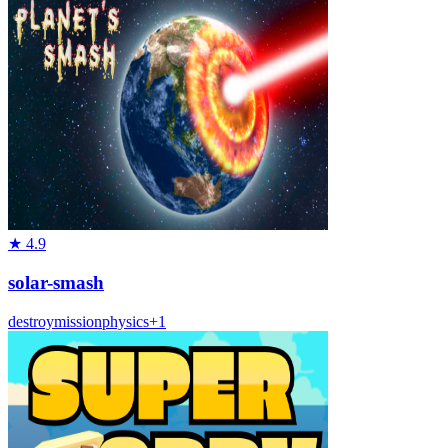
★
4.9
solar-smash
destroy
mission
physics
+
1