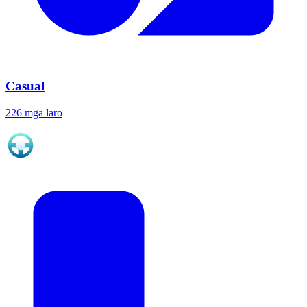
Casual
226 mga laro