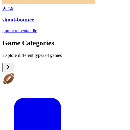
★
4.9
shoot-bounce
gun
incremental
idle
Game Categories
Explore different types of games