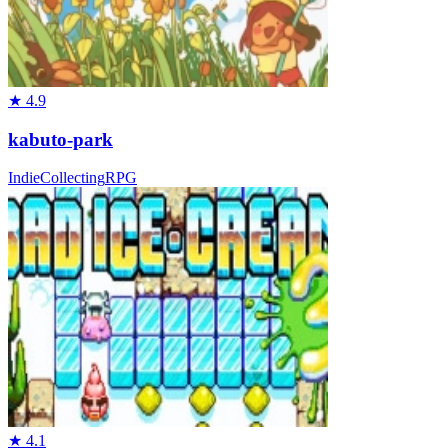
★
4.9
kabuto-park
Indie
Collecting
RPG
★
4.1