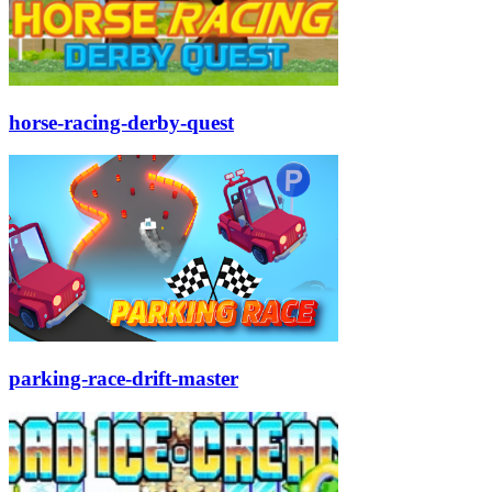
horse-racing-derby-quest
parking-race-drift-master