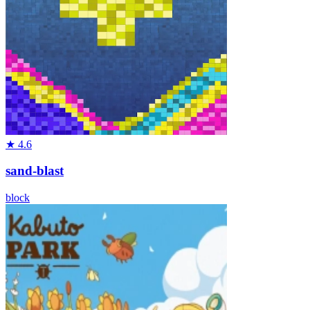
★
4.6
sand-blast
block