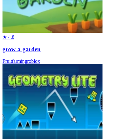
★
4.8
grow-a-garden
Fruit
farming
roblox