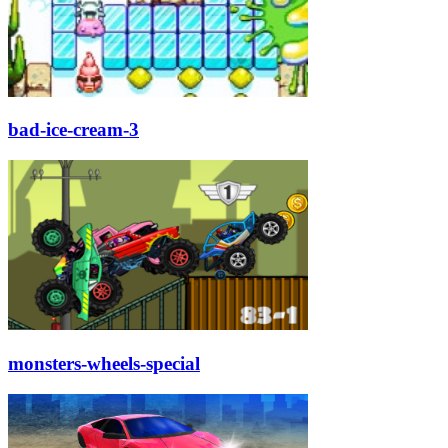
bad-ice-cream-3
monsters-wheels-special