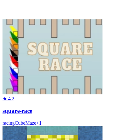
★
4.2
square-race
racing
Cube
Maze
+
1