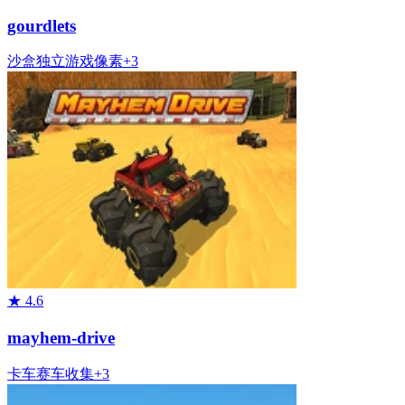
gourdlets
沙盒
独立游戏
像素
+
3
★
4.6
mayhem-drive
卡车
赛车
收集
+
3