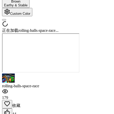
Brown
Earthy & Stable
Custom Color
正在加载rolling-balls-space-race...
rolling-balls-space-race
179
收藏
44