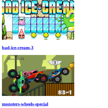
bad-ice-cream-3
monsters-wheels-special