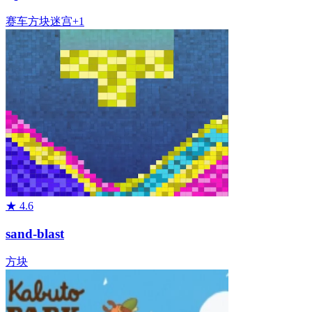
赛车
方块
迷宫
+
1
★
4.6
sand-blast
方块