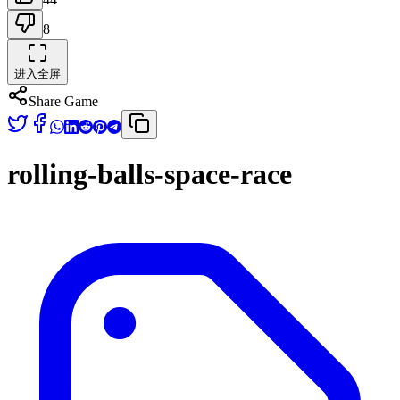
8
进入全屏
Share Game
rolling-balls-space-race