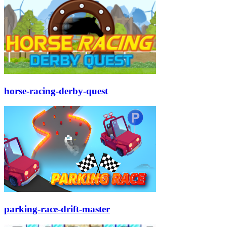
horse-racing-derby-quest
parking-race-drift-master