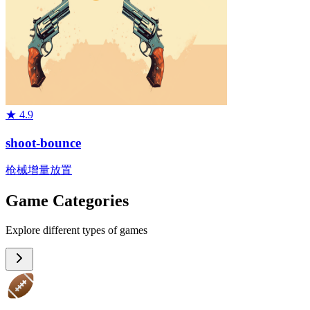
★
4.9
shoot-bounce
枪械
增量
放置
Game Categories
Explore different types of games