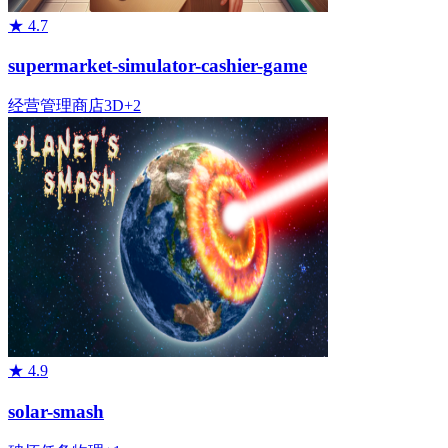
★
4.7
supermarket-simulator-cashier-game
经营管理
商店
3D
+
2
★
4.9
solar-smash