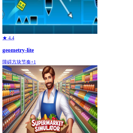
★
4.4
geometry-lite
障碍
方块
节奏
+
1