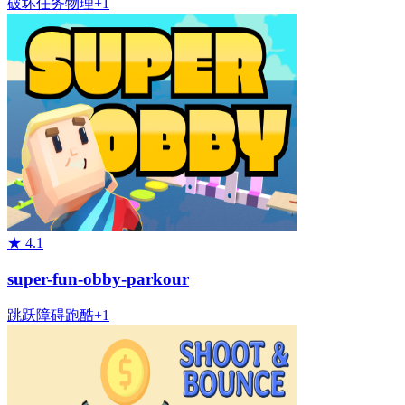
破坏
任务
物理
+
1
★
4.1
super-fun-obby-parkour
跳跃
障碍
跑酷
+
1