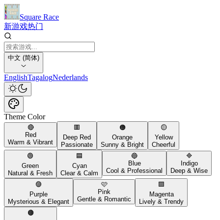
Square Race
新游戏
热门
中文 (简体)
English
Tagalog
Nederlands
Theme Color
🔴
🟥
🟠
🟡
Red
Deep Red
Orange
Yellow
Warm & Vibrant
Passionate
Sunny & Bright
Cheerful
🟢
🟦
🔵
🔷
Blue
Indigo
Green
Cyan
Cool & Professional
Deep & Wise
Natural & Fresh
Clear & Calm
🟣
🩷
🟪
Pink
Purple
Magenta
Gentle & Romantic
Mysterious & Elegant
Lively & Trendy
🟤