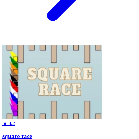
★
4.2
square-race