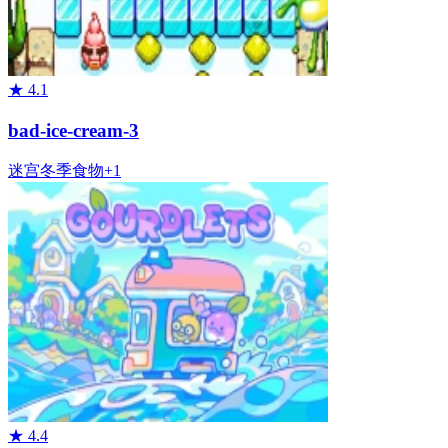
★
4.1
bad-ice-cream-3
迷宫
冬季
食物
+
1
★
4.4